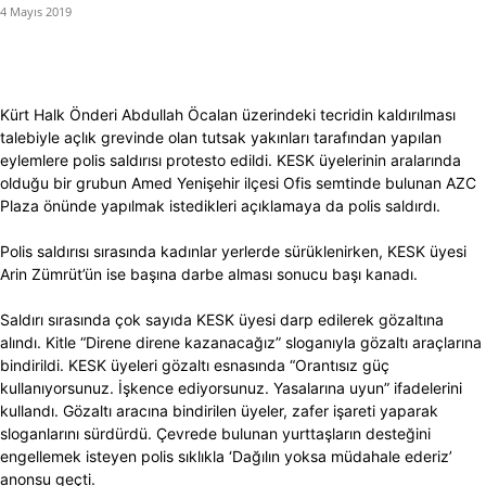
4 Mayıs 2019
Kürt Halk Önderi Abdullah Öcalan üzerindeki tecridin kaldırılması
talebiyle açlık grevinde olan tutsak yakınları tarafından yapılan
eylemlere polis saldırısı protesto edildi. KESK üyelerinin aralarında
olduğu bir grubun Amed Yenişehir ilçesi Ofis semtinde bulunan AZC
Plaza önünde yapılmak istedikleri açıklamaya da polis saldırdı.
Polis saldırısı sırasında kadınlar yerlerde sürüklenirken, KESK üyesi
Arin Zümrüt’ün ise başına darbe alması sonucu başı kanadı.
Saldırı sırasında çok sayıda KESK üyesi darp edilerek gözaltına
alındı. Kitle “Direne direne kazanacağız” sloganıyla gözaltı araçlarına
bindirildi. KESK üyeleri gözaltı esnasında “Orantısız güç
kullanıyorsunuz. İşkence ediyorsunuz. Yasalarına uyun” ifadelerini
kullandı. Gözaltı aracına bindirilen üyeler, zafer işareti yaparak
sloganlarını sürdürdü. Çevrede bulunan yurttaşların desteğini
engellemek isteyen polis sıklıkla ‘Dağılın yoksa müdahale ederiz’
anonsu geçti.