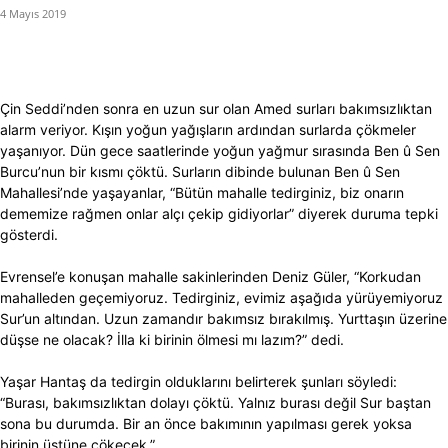
4 Mayıs 2019
Çin Seddi’nden sonra en uzun sur olan Amed surları bakımsızlıktan
alarm veriyor. Kışın yoğun yağışların ardından surlarda çökmeler
yaşanıyor. Dün gece saatlerinde yoğun yağmur sırasında Ben û Sen
Burcu’nun bir kısmı çöktü. Surların dibinde bulunan Ben û Sen
Mahallesi’nde yaşayanlar, “Bütün mahalle tedirginiz, biz onarın
dememize rağmen onlar alçı çekip gidiyorlar” diyerek duruma tepki
gösterdi.
Evrensel’e konuşan mahalle sakinlerinden Deniz Güler, “Korkudan
mahalleden geçemiyoruz. Tedirginiz, evimiz aşağıda yürüyemiyoruz
Sur’un altından. Uzun zamandır bakımsız bırakılmış. Yurttaşın üzerine
düşse ne olacak? İlla ki birinin ölmesi mı lazım?” dedi.
Yaşar Hantaş da tedirgin olduklarını belirterek şunları söyledi:
“Burası, bakımsızlıktan dolayı çöktü. Yalnız burası değil Sur baştan
sona bu durumda. Bir an önce bakımının yapılması gerek yoksa
birinin üstüne çökecek.”