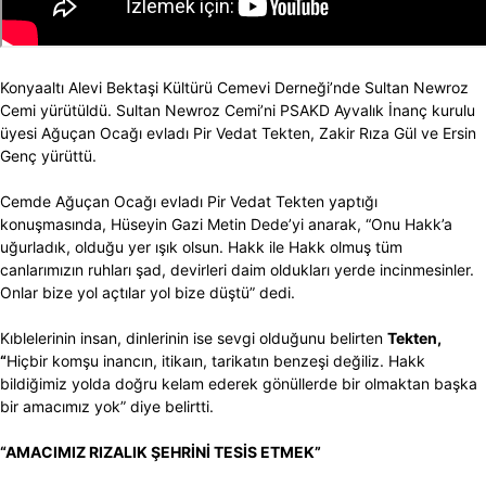
Konyaaltı Alevi Bektaşi Kültürü Cemevi Derneği’nde Sultan Newroz
Cemi yürütüldü. Sultan Newroz Cemi’ni PSAKD Ayvalık İnanç kurulu
üyesi Ağuçan Ocağı evladı Pir Vedat Tekten, Zakir Rıza Gül ve Ersin
Genç yürüttü.
Cemde Ağuçan Ocağı evladı Pir Vedat Tekten yaptığı
konuşmasında, Hüseyin Gazi Metin Dede’yi anarak, “Onu Hakk’a
uğurladık, olduğu yer ışık olsun. Hakk ile Hakk olmuş tüm
canlarımızın ruhları şad, devirleri daim oldukları yerde incinmesinler.
Onlar bize yol açtılar yol bize düştü” dedi.
Kıblelerinin insan, dinlerinin ise sevgi olduğunu belirten
Tekten,
“
Hiçbir komşu inancın, itikaın, tarikatın benzeşi değiliz. Hakk
bildiğimiz yolda doğru kelam ederek gönüllerde bir olmaktan başka
bir amacımız yok” diye belirtti.
“AMACIMIZ RIZALIK ŞEHRİNİ TESİS ETMEK”