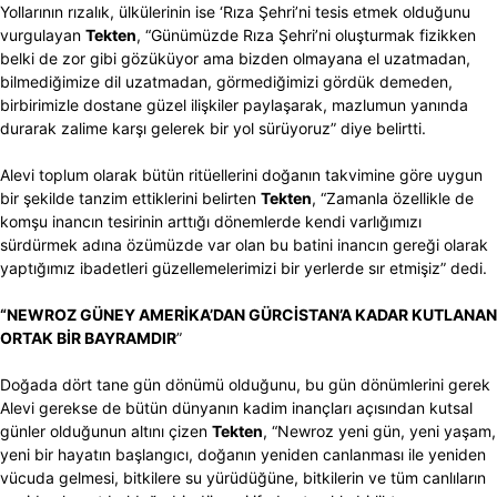
Yollarının rızalık, ülkülerinin ise ‘Rıza Şehri’ni tesis etmek olduğunu
vurgulayan
Tekten
, “Günümüzde Rıza Şehri’ni oluşturmak fizikken
belki de zor gibi gözüküyor ama bizden olmayana el uzatmadan,
bilmediğimize dil uzatmadan, görmediğimizi gördük demeden,
birbirimizle dostane güzel ilişkiler paylaşarak, mazlumun yanında
durarak zalime karşı gelerek bir yol sürüyoruz” diye belirtti.
Alevi toplum olarak bütün ritüellerini doğanın takvimine göre uygun
bir şekilde tanzim ettiklerini belirten
Tekten
, “Zamanla özellikle de
komşu inancın tesirinin arttığı dönemlerde kendi varlığımızı
sürdürmek adına özümüzde var olan bu batini inancın gereği olarak
yaptığımız ibadetleri güzellemelerimizi bir yerlerde sır etmişiz” dedi.
“NEWROZ GÜNEY AMERİKA’DAN GÜRCİSTAN’A KADAR KUTLANAN
ORTAK BİR BAYRAMDIR
”
Doğada dört tane gün dönümü olduğunu, bu gün dönümlerini gerek
Alevi gerekse de bütün dünyanın kadim inançları açısından kutsal
günler olduğunun altını çizen
Tekten
, “Newroz yeni gün, yeni yaşam,
yeni bir hayatın başlangıcı, doğanın yeniden canlanması ile yeniden
vücuda gelmesi, bitkilere su yürüdüğüne, bitkilerin ve tüm canlıların