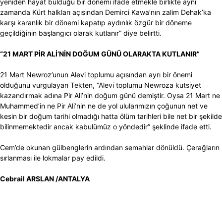
yeniden hayat bulduğu bir dönemi ifade etmekle birlikte aynı
zamanda Kürt halkları açısından Demirci Kawa’nın zalim Dehak’ka
karşı karanlık bir dönemi kapatıp aydınlık özgür bir döneme
geçildiğinin başlangıcı olarak kutlanır” diye belirtti.
“21 MART PİR ALİ’NİN DOĞUM GÜNÜ OLARAKTA KUTLANIR”
21 Mart Newroz’unun Alevi toplumu açısından ayrı bir önemi
olduğunu vurgulayan Tekten, “Alevi toplumu Newroza kutsiyet
kazandırmak adına Pir Ali’nin doğum günü demiştir. Oysa 21 Mart ne
Muhammed’in ne Pir Ali’nin ne de yol ulularımızın çoğunun net ve
kesin bir doğum tarihi olmadığı hatta ölüm tarihleri bile net bir şekilde
bilinmemektedir ancak kabulümüz o yöndedir” şeklinde ifade etti.
Cem’de okunan gülbenglerin ardından semahlar dönüldü. Çerağların
sırlanması ile lokmalar pay edildi.
Cebrail ARSLAN /ANTALYA