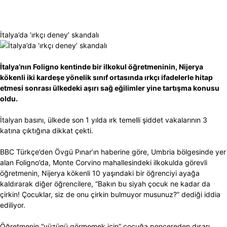
İtalya’da ‘ırkçı deney’ skandalı
İtalya’nın Foligno kentinde bir ilkokul öğretmeninin, Nijerya
kökenli iki kardeşe yönelik sınıf ortasında ırkçı ifadelerle hitap
etmesi sonrası ülkedeki aşırı sağ eğilimler yine tartışma konusu
oldu.
İtalyan basını, ülkede son 1 yılda ırk temelli şiddet vakalarının 3
katına çıktığına dikkat çekti.
BBC Türkçe’den Övgü Pınar’ın haberine göre, Umbria bölgesinde yer
alan Foligno’da, Monte Corvino mahallesindeki ilkokulda görevli
öğretmenin, Nijerya kökenli 10 yaşındaki bir öğrenciyi ayağa
kaldırarak diğer öğrencilere, “Bakın bu siyah çocuk ne kadar da
çirkin! Çocuklar, siz de onu çirkin bulmuyor musunuz?” dediği iddia
ediliyor.
Öğretmenin “yüzünü görmemek için” çocuğa pencereden dışarı