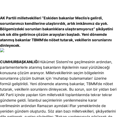
AK Partili milletvekilleri “Eskiden bakanlar Meclis’e gelirdi,
sorunlarımızı kendilerine ulaştırırdık, artık imkânımız da yok.
Bölgemizdeki sorunları bakanlıklara ulaştıramıyoruz” şikâyetini
sık sık dile getirince çözüm arayışları başladı. Yeni dönemde
atanmış bakanlar TBMM’de nöbet tutarak, vekillerin sorunlarını
dinleyecek.
CUMHURBAŞKANLIĞI
Hükümet Sistemi’ne geçilmesinin ardından,
parlamenterlerle atanmış bakanların ilişkilerinin nasıl yürütüleceği
konusuna çözüm aranıyor. Milletvekillerinin seçim bölgelerinin
sorunlarına çözüm bulmak için ‘muhatap bulamamaları’ üzerine
formül geliştirildi. Yeni dönemde atanmış bakanlar, TBMM’de nöbet
tutarak, vekillerin sorunlarını dinleyecek. Bu sorun, son bir yıldan beri
AK Parti içinde yapılan tüm milletvekili toplantılarında tekrar tekrar
gündeme geldi. İstanbul seçimlerinin yenilenmesine karar
verilmesinin ardından Ramazan ayındaki iftar yemeklerinde de
yeniden gündem oluşturdu. Söz alan bazı milletvekilleri, şikâyetlerini
dile getirerek, şunları söylediler: “Bakan yardımcısıyla görüşsek de