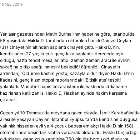
10 Mayıs 2019
Yeniasır gazetesinden Metin Burmalı’nın haberine göre, İstanbul’da
58 yaşındaki
Hakkı
D. tarafından öldürülen İzmirli Gamze Ceylan
(31) cinayetinin altından saplantı cinayeti çıktı. Hakkı D.’nin,
kendisinden 27 yaş küçük genç kıza saplantılı derecede aşık
olduğu, hatta tehdit mesajları atıp, zaman zaman aracı ile evinin
sokağına gidip aşağı inmesini beklediği öğrenildi. Cinayetin
ardından, “Öldürme kastım yoktu, kazayla oldu” diyen Hakkı D’nin
ifadesini, genç kızın otopsi raporlarındaki ‘Bitişik atış’ tespiti
yalanladı. Müebbet hapis cezası istemi ile hakkında iddianame
hazırlanan katil zanlısı Hakkı D, Haziran ayında hakim karşısına
çıkacak.
Geçen yıl 19 Temmuz’da meydana gelen olayda, İzmir Karabağlar’da
ailesi ile yaşayan Ceylan, İstanbul Eyüpsultan’da kendisine duygusal
yakınlık hisseden evli ve 4 çocuk babası emlakçı Hakkı D.’nin (58)
otomobilinde başından silahla vurularak öldürüldü. Hakkı D. iş ortağı
olduklarını, genç kızın kendisine 750 bin lira borcu olduğunu ve