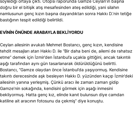
söylediği ortaya çıktı. Otopsi raporunda Gamze Ceylan’ın başına
doğru bir el bitişik atış mesafesinden ateş edildiği, yani silahın
namlusunun genç kızın başına dayandıktan sonra Hakkı D.’nin tetiğe
bastığının tespit edildiği belirtildi.
EVİNİN ÖNÜNDE ARABAYLA BEKLİYORDU
Ceylan ailesinin avukatı Mehmet Bostancı, genç kızın, kendisine
tehdit mesajları atan Hakkı D. ile “Bir daha beni de, ailemi de rahatsız
etme” demek için İzmir’den İstanbul’a uçakla gittiğini, ancak takıntılı
aşığı tarafından aynı gün tasarlanarak öldürüldüğünü belirtti.
Bostancı, “Gamze olaydan önce İstanbul’da yaşıyormuş. Kendisine
takıntı derecesinde aşk besleyen Hakkı D. yüzünden kaçıp İzmir’deki
ailesinin yanına yerleşmiş. Çünkü aracı ile zaman zaman gidip
Gamze’nin sokağında, kendisini görmek için aşağı inmesini
bekliyormuş. Hatta genç kız, elinde kanıt bulunsun diye camdan
katiline ait aracının fotosunu da çekmiş” diye konuştu.