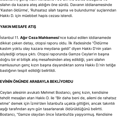
silahın da kazara ateş aldığını öne sürdü. Davanın iddianamesinde
‘Kasten öldürme’, ‘Ruhsatsız silah taşıma ve bulundurma’ suçlarından
Hakkı D. için müebbet hapis cezası istendi.
YAKIN MESAFE ATIŞ
İstanbul 11.
Ağır Ceza Mahkemesi
‘nce kabul edilen iddianamede
dikkat çeken detay, otopsi raporu oldu. İlk ifadesinde “Öldürme
kastım yoktu olay kazara meydana geldi” diyen Hakkı D’nin yalan
söylediği ortaya çıktı. Otopsi raporunda Gamze Ceylan’ın başına
doğru bir el bitişik atış mesafesinden ateş edildiği, yani silahın
namlusunun genç kızın başına dayandıktan sonra Hakkı D.’nin tetiğe
bastığının tespit edildiği belirtildi.
EVİNİN ÖNÜNDE ARABAYLA BEKLİYORDU
Ceylan ailesinin avukatı Mehmet Bostancı, genç kızın, kendisine
tehdit mesajları atan Hakkı D. ile “Bir daha beni de, ailemi de rahatsız
etme” demek için İzmir’den İstanbul’a uçakla gittiğini, ancak takıntılı
aşığı tarafından aynı gün tasarlanarak öldürüldüğünü belirtti.
Bostancı, “Gamze olaydan önce İstanbul’da yaşıyormuş. Kendisine