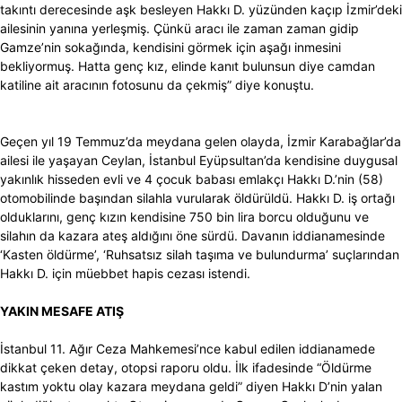
takıntı derecesinde aşk besleyen Hakkı D. yüzünden kaçıp İzmir’deki
ailesinin yanına yerleşmiş. Çünkü aracı ile zaman zaman gidip
Gamze’nin sokağında, kendisini görmek için aşağı inmesini
bekliyormuş. Hatta genç kız, elinde kanıt bulunsun diye camdan
katiline ait aracının fotosunu da çekmiş” diye konuştu.
Geçen yıl 19 Temmuz’da meydana gelen olayda, İzmir Karabağlar’da
ailesi ile yaşayan Ceylan, İstanbul Eyüpsultan’da kendisine duygusal
yakınlık hisseden evli ve 4 çocuk babası emlakçı Hakkı D.’nin (58)
otomobilinde başından silahla vurularak öldürüldü. Hakkı D. iş ortağı
olduklarını, genç kızın kendisine 750 bin lira borcu olduğunu ve
silahın da kazara ateş aldığını öne sürdü. Davanın iddianamesinde
‘Kasten öldürme’, ‘Ruhsatsız silah taşıma ve bulundurma’ suçlarından
Hakkı D. için müebbet hapis cezası istendi.
YAKIN MESAFE ATIŞ
İstanbul 11. Ağır Ceza Mahkemesi’nce kabul edilen iddianamede
dikkat çeken detay, otopsi raporu oldu. İlk ifadesinde “Öldürme
kastım yoktu olay kazara meydana geldi” diyen Hakkı D’nin yalan