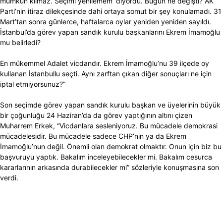
mümkün kılmaz. Seçimi yenilemem’ diyordu. Bugün ne değişti? AK
Parti’nin itiraz dilekçesinde dahi ortaya somut bir şey konulamadı. 31
Mart’tan sonra günlerce, haftalarca oylar yeniden yeniden sayıldı.
İstanbul’da görev yapan sandık kurulu başkanlarını Ekrem İmamoğlu
mu belirledi?
En mükemmel Adalet vicdandır. Ekrem İmamoğlu’nu 39 ilçede oy
kullanan İstanbullu seçti. Aynı zarftan çıkan diğer sonuçları ne için
iptal etmiyorsunuz?”
Son seçimde görev yapan sandık kurulu başkan ve üyelerinin büyük
bir çoğunluğu 24 Haziran’da da görev yaptığının altını çizen
Muharrem Erkek, “Vicdanlara sesleniyoruz. Bu mücadele demokrasi
mücadelesidir. Bu mücadele sadece CHP’nin ya da Ekrem
İmamoğlu’nun değil. Önemli olan demokrat olmaktır. Onun için biz bu
başvuruyu yaptık. Bakalım inceleyebilecekler mi. Bakalım cesurca
kararlarının arkasında durabilecekler mi” sözleriyle konuşmasına son
verdi.