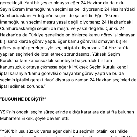
gerçekleşti. Yani bir şeyler olduysa eğer 24 Haziran’da da oldu.
Sayın Ekrem İmamoğlu’nun seçimi şaibeli diyorsanız 24 Haziran’daki
Cumhurbaşkanı Erdoğan’ın seçimi de şaibelidir. Eğer ‘Ekrem
İmamoğlu’nun seçimi meşru yasal değil’ diyorsanız 24 Haziran’daki
Cumhurbaşkanlığı seçimi de meşru ve yasal değildir. Çünkü 24
Haziran’da da Türkiye genelinde on binlerce kamu görevlisi olmayan
kişi sandıklarda görev yaptı. Eğer kamu görevlisi olmayan kişiler
görev yaptığı gerekçesiyle seçimi iptal ediyorsanız 24 Haziran’da
yapılan seçimleri de iptal etmek zorundasınız. Yüksek Seçim
Kurulu’na tam kanunsuzluk sebebiyle başvurduk bir tam
kanunsuzluk ortaya çıkmışsa eğer ki Yüksek Seçim Kurulu kendi
iptal kararıyla ‘kamu görevlisi olmayanlar görev yaptı ve bu da
seçimin iptalini gerektiriyor’ diyorsa o zaman 24 Haziran seçimleri de
iptal edilmek zorunda.”
“BUGÜN NE DEĞİŞTİ?”
YSK’nin önceki seçim süreçlerinde aldığı kararlara da atıfta bulunan
Muharrem Erkek, şöyle devam etti:
“YSK ‘bir usulsüzlük varsa eğer dahi bu seçimin iptalini kesinlikle