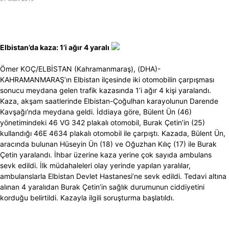
Elbistan’da kaza: 1’i ağır 4 yaralı
Ömer KOÇ/ELBİSTAN (Kahramanmaraş), (DHA)-
KAHRAMANMARAŞ’ın Elbistan ilçesinde iki otomobilin çarpışması
sonucu meydana gelen trafik kazasında 1’i ağır 4 kişi yaralandı.
Kaza, akşam saatlerinde Elbistan-Çoğulhan karayolunun Darende
Kavşağı’nda meydana geldi. İddiaya göre, Bülent Ün (46)
yönetimindeki 46 VG 342 plakalı otomobil, Burak Çetin’in (25)
kullandığı 46E 4634 plakalı otomobil ile çarpıştı. Kazada, Bülent Ün,
aracında bulunan Hüseyin Ün (18) ve Oğuzhan Kılıç (17) ile Burak
Çetin yaralandı. İhbar üzerine kaza yerine çok sayıda ambulans
sevk edildi. İlk müdahaleleri olay yerinde yapılan yaralılar,
ambulanslarla Elbistan Devlet Hastanesi’ne sevk edildi. Tedavi altına
alınan 4 yaralıdan Burak Çetin’in sağlık durumunun ciddiyetini
korduğu belirtildi. Kazayla ilgili soruşturma başlatıldı.