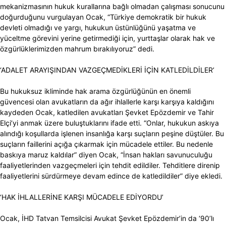
mekanizmasının hukuk kurallarına bağlı olmadan çalışması sonucunu
doğurduğunu vurgulayan Ocak, “Türkiye demokratik bir hukuk
devleti olmadığı ve yargı, hukukun üstünlüğünü yaşatma ve
yüceltme görevini yerine getirmediği için, yurttaşlar olarak hak ve
özgürlüklerimizden mahrum bırakılıyoruz” dedi.
‘ADALET ARAYIŞINDAN VAZGEÇMEDİKLERİ İÇİN KATLEDİLDİLER’
Bu hukuksuz ikliminde hak arama özgürlüğünün en önemli
güvencesi olan avukatların da ağır ihlallerle karşı karşıya kaldığını
kaydeden Ocak, katledilen avukatları Şevket Epözdemir ve Tahir
Elçi’yi anmak üzere buluştuklarını ifade etti. “Onlar, hukukun askıya
alındığı koşullarda işlenen insanlığa karşı suçların peşine düştüler. Bu
suçların faillerini açığa çıkarmak için mücadele ettiler. Bu nedenle
baskıya maruz kaldılar” diyen Ocak, “İnsan hakları savunuculuğu
faaliyetlerinden vazgeçmeleri için tehdit edildiler. Tehditlere direnip
faaliyetlerini sürdürmeye devam edince de katledildiler” diye ekledi.
‘HAK İHLALLERİNE KARŞI MÜCADELE EDİYORDU’
Ocak, İHD Tatvan Temsilcisi Avukat Şevket Epözdemir’in da ‘90’lı