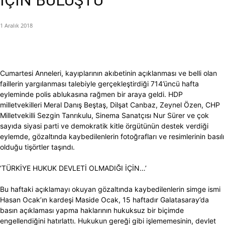
İÇİN BULUŞTU
1 Aralık 2018
Cumartesi Anneleri, kayıplarının akıbetinin açıklanması ve belli olan
faillerin yargılanması talebiyle gerçekleştirdiği 714’üncü hafta
eyleminde polis ablukasına rağmen bir araya geldi. HDP
milletvekilleri Meral Danış Beştaş, Dilşat Canbaz, Zeynel Özen, CHP
Milletvekilli Sezgin Tanrıkulu, Sinema Sanatçısı Nur Sürer ve çok
sayıda siyasi parti ve demokratik kitle örgütünün destek verdiği
eylemde, gözaltında kaybedilenlerin fotoğrafları ve resimlerinin basılı
olduğu tişörtler taşındı.
‘TÜRKİYE HUKUK DEVLETİ OLMADIĞI İÇİN…’
Bu haftaki açıklamayı okuyan gözaltında kaybedilenlerin simge ismi
Hasan Ocak’ın kardeşi Maside Ocak, 15 haftadır Galatasaray’da
basın açıklaması yapma haklarının hukuksuz bir biçimde
engellendiğini hatırlattı. Hukukun gereği gibi işlememesinin, devlet