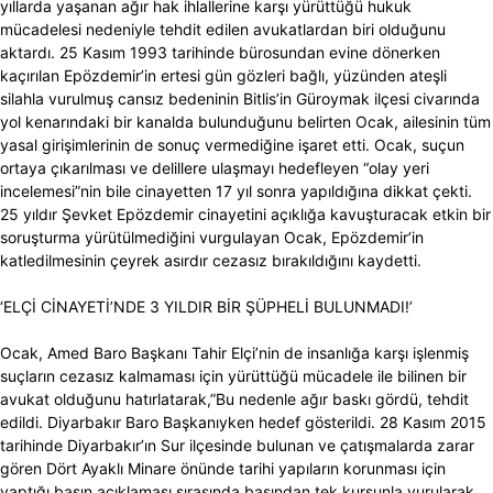
yıllarda yaşanan ağır hak ihlallerine karşı yürüttüğü hukuk
mücadelesi nedeniyle tehdit edilen avukatlardan biri olduğunu
aktardı. 25 Kasım 1993 tarihinde bürosundan evine dönerken
kaçırılan Epözdemir’in ertesi gün gözleri bağlı, yüzünden ateşli
silahla vurulmuş cansız bedeninin Bitlis’in Güroymak ilçesi civarında
yol kenarındaki bir kanalda bulunduğunu belirten Ocak, ailesinin tüm
yasal girişimlerinin de sonuç vermediğine işaret etti. Ocak, suçun
ortaya çıkarılması ve delillere ulaşmayı hedefleyen “olay yeri
incelemesi”nin bile cinayetten 17 yıl sonra yapıldığına dikkat çekti.
25 yıldır Şevket Epözdemir cinayetini açıklığa kavuşturacak etkin bir
soruşturma yürütülmediğini vurgulayan Ocak, Epözdemir’in
katledilmesinin çeyrek asırdır cezasız bırakıldığını kaydetti.
‘ELÇİ CİNAYETİ’NDE 3 YILDIR BİR ŞÜPHELİ BULUNMADI!’
Ocak, Amed Baro Başkanı Tahir Elçi’nin de insanlığa karşı işlenmiş
suçların cezasız kalmaması için yürüttüğü mücadele ile bilinen bir
avukat olduğunu hatırlatarak,”Bu nedenle ağır baskı gördü, tehdit
edildi. Diyarbakır Baro Başkanıyken hedef gösterildi. 28 Kasım 2015
tarihinde Diyarbakır’ın Sur ilçesinde bulunan ve çatışmalarda zarar
gören Dört Ayaklı Minare önünde tarihi yapıların korunması için
yaptığı basın açıklaması sırasında başından tek kurşunla vurularak