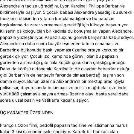
Alexandre’ın tacize uğradığını, Lyon Kardinali Philippe Barbarin’e
bildirmesiyle başlıyor. 5 çocuk babası Alexandre yaşadığı bu sürekli
tacizlerin etkisinden yıllarca kurtulamadığını ve bu papazın
başkalarına da zarar vermemesi gerektiği için kiliseye başvuruyor.
Kilisenin psikoloğu olan bir kadınla bu konuşmaları yapan Alexandre,
papazla yüzleştiriliyor. Papaz suçunu görevli karşısında kabul ediyor.
Alexandre’ın daha sonra bu yüzleşmeden tatmin olmaması ve
Barbarin’e bu konuda baskı yapması üzerine ortaya korkunç bir
gerçek çıkıyor. Çocuk izci kampında görevli olan bu papazın
görevden alınmadığı gibi hala küçük çocuklarla çalıştığı gerçeği.
Daha da kötüsü o dönemki Kardinal’in de olaydan haberdar olduğu
gibi Barbarin’in de her şeyin farkında olması bardağı taşıran son
damla oluyor. Bunun üzerine Alexandre’ın bir mektup aracılığıyla
polise suç duyurusunda bulunması ve polisin mağdurlar üzerinde
yürüttüğü çalışmayla sayını artması üzerine olay, başta yerel daha
sonra ulusal basın ve Vatikan’a kadar ulaşıyor.
ÜÇ KARAKTER ÜZERİNDEN
François Ozon filmi, pedofil papazın tacizine ve istismarına maruz
kalan 3 kişi üzerinden şekillendiriyor. Katolik bir bankacı olan