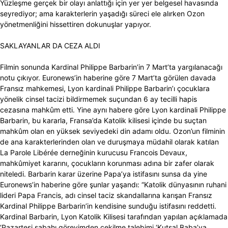
Yüzleşme gerçek bir olayı anlattığı için yer yer belgesel havasında
seyrediyor; ama karakterlerin yaşadığı süreci ele alırken Ozon
yönetmenliğini hissettiren dokunuşlar yapıyor.
SAKLAYANLAR DA CEZA ALDI
Filmin sonunda Kardinal Philippe Barbarin’in 7 Mart’ta yargılanacağı
notu çıkıyor. Euronews’in haberine göre 7 Mart’ta görülen davada
Fransız mahkemesi, Lyon kardinali Philippe Barbarin’ı çocuklara
yönelik cinsel tacizi bildirmemek suçundan 6 ay tecilli hapis
cezasına mahkûm etti. Yine aynı habere göre Lyon kardinali Philippe
Barbarin, bu kararla, Fransa’da Katolik kilisesi içinde bu suçtan
mahkûm olan en yüksek seviyedeki din adamı oldu. Ozon’un filminin
de ana karakterlerinden olan ve duruşmaya müdahil olarak katılan
La Parole Libérée derneğinin kurucusu Francois Devaux,
mahkûmiyet kararını, çocukların korunması adına bir zafer olarak
niteledi. Barbarin karar üzerine Papa’ya istifasını sunsa da yine
Euronews’in haberine göre şunlar yaşandı: “Katolik dünyasının ruhani
lideri Papa Francis, adı cinsel taciz skandallarına karışan Fransız
Kardinal Philippe Barbarin’in kendisine sunduğu istifasını reddetti.
Kardinal Barbarin, Lyon Katolik Kilisesi tarafından yapılan açıklamada
‘Pazartesi sabahı görevimden çekilme talebimi ‘Kutsal Baba’ya