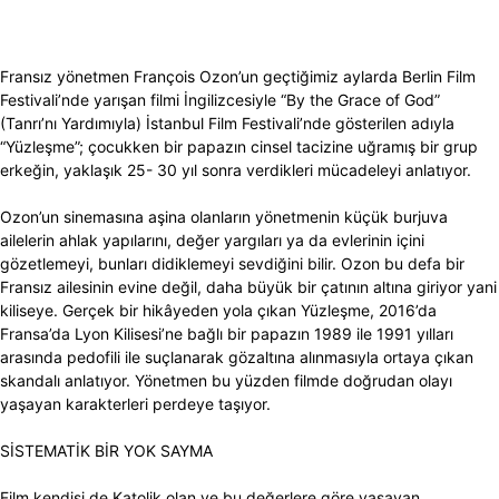
Fransız yönetmen François Ozon’un geçtiğimiz aylarda Berlin Film
Festivali’nde yarışan filmi İngilizcesiyle “By the Grace of God”
(Tanrı’nı Yardımıyla) İstanbul Film Festivali’nde gösterilen adıyla
“Yüzleşme”; çocukken bir papazın cinsel tacizine uğramış bir grup
erkeğin, yaklaşık 25- 30 yıl sonra verdikleri mücadeleyi anlatıyor.
Ozon’un sinemasına aşina olanların yönetmenin küçük burjuva
ailelerin ahlak yapılarını, değer yargıları ya da evlerinin içini
gözetlemeyi, bunları didiklemeyi sevdiğini bilir. Ozon bu defa bir
Fransız ailesinin evine değil, daha büyük bir çatının altına giriyor yani
kiliseye. Gerçek bir hikâyeden yola çıkan Yüzleşme, 2016’da
Fransa’da Lyon Kilisesi’ne bağlı bir papazın 1989 ile 1991 yılları
arasında pedofili ile suçlanarak gözaltına alınmasıyla ortaya çıkan
skandalı anlatıyor. Yönetmen bu yüzden filmde doğrudan olayı
yaşayan karakterleri perdeye taşıyor.
SİSTEMATİK BİR YOK SAYMA
Film kendisi de Katolik olan ve bu değerlere göre yaşayan