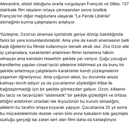
Alexandre, ateist olduğunu ısrarla vurgulayan François ve Gilles. 137
dakikalık film olayların ortaya çıkmasından sonra özelikle
François’nın diğer mağdurlara ulaşarak “La Parole Libérée”
derneğinin kurma çalışmalarını anlatıyor.
Yüzleşme, Ozon’un sineması içerisinde geriye dönüp bakıldığında
farklı bir yere konumlandırılabilir. Ama yine de kendi sinemasının belli
başlı öğelerini bu filmde kullanmıyor dersek eksik olur. Zira Ozon aile
içi çatışmalara, karakterleri anlatırken filmin tamamına hâkim
olmayan ama kendisini hissettirir şekilde yer veriyor. Çoğu çocuğun
kendilerine yapılan cinsel tacizi ailelerine bildirmesi ya da bunu bir
şekilde anlatmaya çalıştıklarını karakterler kendi yüzleşmelerini
yaşarken öğreniyoruz. Ama çoğunun ailesi, bu durumda sessiz
kalmayı tercih ediyor ya da çocuklarının söylediğini Kilise ile
bağdaştırmadığı için bir şekilde görmezden geliyor. Ozon, kilisenin
bu taciz ve tecavüzleri “sistematik” bir şekilde gizlediğini ve örtbas
ettiğini anlatırken ortadaki tek ikiyüzlünün bu kurum olmadığını,
ailelerin bu tarafını ortaya koyarak yapıyor. Çocuklarına 25 yıl sonra
bu mücadelelerinde destek veren kimi anne babaların bile geçmişte
sustuğu gerçeği ise zaten sert olan filmi daha da katılaştırıyor.