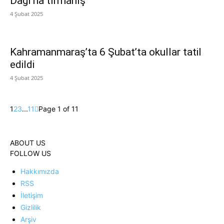
Dağı’na tırmanış
4 Şubat 2025
Kahramanmaraş’ta 6 Şubat’ta okullar tatil
edildi
4 Şubat 2025
1
2
3
...
11
Page 1 of 11
ABOUT US
FOLLOW US
Hakkımızda
RSS
İletişim
Gizlilik
Arşiv