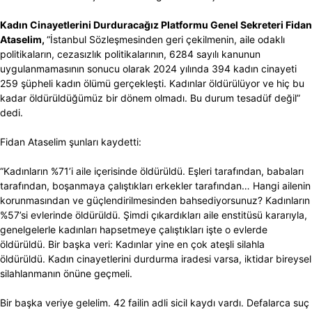
Kadın Cinayetlerini Durduracağız Platformu Genel Sekreteri Fidan
Ataselim,
“İstanbul Sözleşmesinden geri çekilmenin, aile odaklı
politikaların, cezasızlık politikalarının, 6284 sayılı kanunun
uygulanmamasının sonucu olarak 2024 yılında 394 kadın cinayeti
259 şüpheli kadın ölümü gerçekleşti. Kadınlar öldürülüyor ve hiç bu
kadar öldürüldüğümüz bir dönem olmadı. Bu durum tesadüf değil”
dedi.
Fidan Ataselim şunları kaydetti:
“Kadınların %71’i aile içerisinde öldürüldü. Eşleri tarafından, babaları
tarafından, boşanmaya çalıştıkları erkekler tarafından… Hangi ailenin
korunmasından ve güçlendirilmesinden bahsediyorsunuz? Kadınların
%57’si evlerinde öldürüldü. Şimdi çıkardıkları aile enstitüsü kararıyla,
genelgelerle kadınları hapsetmeye çalıştıkları işte o evlerde
öldürüldü. Bir başka veri: Kadınlar yine en çok ateşli silahla
öldürüldü. Kadın cinayetlerini durdurma iradesi varsa, iktidar bireysel
silahlanmanın önüne geçmeli.
Bir başka veriye gelelim. 42 failin adli sicil kaydı vardı. Defalarca suç