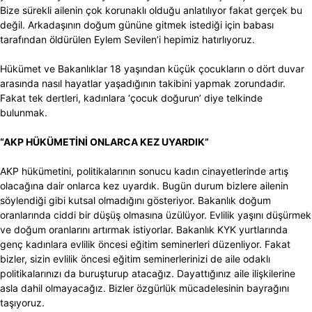
Bize sürekli ailenin çok korunaklı olduğu anlatılıyor fakat gerçek bu
değil. Arkadaşının doğum gününe gitmek istediği için babası
tarafından öldürülen Eylem Sevilen’i hepimiz hatırlıyoruz.
Hükümet ve Bakanlıklar 18 yaşından küçük çocukların o dört duvar
arasında nasıl hayatlar yaşadığının takibini yapmak zorundadır.
Fakat tek dertleri, kadınlara ‘çocuk doğurun’ diye telkinde
bulunmak.
“AKP HÜKÜMETİNİ ONLARCA KEZ UYARDIK”
AKP hükümetini, politikalarının sonucu kadın cinayetlerinde artış
olacağına dair onlarca kez uyardık. Bugün durum bizlere ailenin
söylendiği gibi kutsal olmadığını gösteriyor. Bakanlık doğum
oranlarında ciddi bir düşüş olmasına üzülüyor. Evlilik yaşını düşürmek
ve doğum oranlarını artırmak istiyorlar. Bakanlık KYK yurtlarında
genç kadınlara evlilik öncesi eğitim seminerleri düzenliyor. Fakat
bizler, sizin evlilik öncesi eğitim seminerlerinizi de aile odaklı
politikalarınızı da buruşturup atacağız. Dayattığınız aile ilişkilerine
asla dahil olmayacağız. Bizler özgürlük mücadelesinin bayrağını
taşıyoruz.