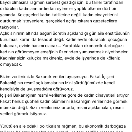
kaydı olmasına rağmen serbest gezdiği için, bu failler tarafından
öldürülen kadınların ardından eylemler yaptık ülkenin dört bir
yanında. Kelepçeleri kadın katillerine değil, kadın cinayetlerini
durdurmak isteyenlere, gerçekleri açığa çıkaran gazetecilere
takıyorlar.
Açlık sınırının altında asgari ücretin açıklandığı gün aile enstitüsünün
kurulması kararı da tesadüf değil. Kadın evde oturacak, çocuğuna
bakacak, evinin hanımı olacak… Yarattıkları ekonomik darboğazı
kadının görünmeyen emeğinin üzerinden yumuşatmak niyetindeler.
Kadınlar sizin kuluçka makineniz, evde de işyerinde de köleniz
olmayacak.
Bizim verilerimizle Bakanlık verileri uyuşmuyor. Fakat İçişleri
Bakanlığının resmî açıklamalarının izini sürdüğümüzde kendi
kendisiyle de uyuşmadığını görüyoruz.
İçişleri Bakanlığının resmi verilerine göre de kadın cinayetleri artıyor.
Fakat henüz şüpheli kadın ölümlerini Bakanlığın verilerinde görmek
mümkün değil. Bizim verilerimiz ortada, resmî açıklamaları, resmi
verileri görmek istiyoruz.
Yürütülen aile odaklı politikalara rağmen, bu ekonomik darboğaza