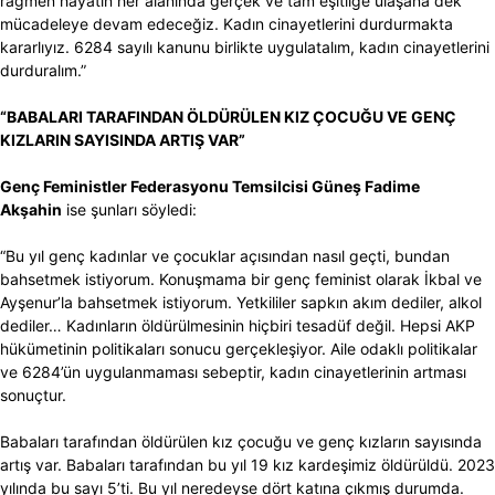
rağmen hayatın her alanında gerçek ve tam eşitliğe ulaşana dek
mücadeleye devam edeceğiz. Kadın cinayetlerini durdurmakta
kararlıyız. 6284 sayılı kanunu birlikte uygulatalım, kadın cinayetlerini
durduralım.”
“BABALARI TARAFINDAN ÖLDÜRÜLEN KIZ ÇOCUĞU VE GENÇ
KIZLARIN SAYISINDA ARTIŞ VAR”
Genç Feministler Federasyonu Temsilcisi Güneş Fadime
Akşahin
ise şunları söyledi:
“Bu yıl genç kadınlar ve çocuklar açısından nasıl geçti, bundan
bahsetmek istiyorum. Konuşmama bir genç feminist olarak İkbal ve
Ayşenur’la bahsetmek istiyorum. Yetkililer sapkın akım dediler, alkol
dediler… Kadınların öldürülmesinin hiçbiri tesadüf değil. Hepsi AKP
hükümetinin politikaları sonucu gerçekleşiyor. Aile odaklı politikalar
ve 6284’ün uygulanmaması sebeptir, kadın cinayetlerinin artması
sonuçtur.
Babaları tarafından öldürülen kız çocuğu ve genç kızların sayısında
artış var. Babaları tarafından bu yıl 19 kız kardeşimiz öldürüldü. 2023
yılında bu sayı 5’ti. Bu yıl neredeyse dört katına çıkmış durumda.