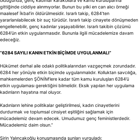
olduğunda, genç kadınlar karakollara ve kamu kuruluşlarına
gittiğinde ciddiye alınmıyorlar. Bunun bu yılki en can alıcı örneği
maalesef İkbal’in öldürülmesidir. Israrlı takip, 6284’ten
yararlanılabilecek bir suç türüdür. Israrlı takip cinayete dönüşmeden
engellenebilir, genç kadınlar yaşayabilirler. Israrlı takibin çözümü
6284’ün etkin uygulanmasıdır. Bununla ilgili mücadelemize davam
edeceğiz.
“6284 SAYILI KANIN ETKİN BİÇİMDE UYGULANMALI”
Hükümet derhal aile odaklı politikalarından vazgeçmek zorundadır.
6284 her yönüyle etkin biçimde uygulanmalıdır. Kolluktan savcılığa,
mahkemelerden ŞÖNİM’lere kadar tüm kamu kuruluşları 6284’ü
etkin uygulaması gerektiğini bilmelidir. Eksik yapılan her uygulama
kadınların hayatına mal oluyor.
Kadınların lehine politikalar geliştirilmesi, kadın cinayetlerini
durdurmak ve toplumsal cinsiyet eşitliğini sağlamak için
mücadelemiz devam edecek. Umudumuz genç feministlerdedir.
Mücadelemiz daim olsun.”
Şirin Yalıncakoğlu konuşmasında şunları vurguladı: