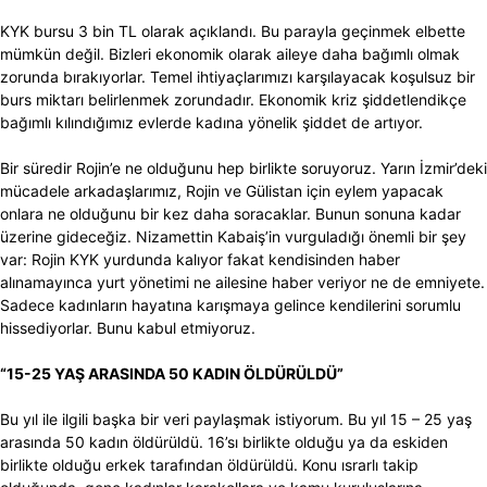
KYK bursu 3 bin TL olarak açıklandı. Bu parayla geçinmek elbette
mümkün değil. Bizleri ekonomik olarak aileye daha bağımlı olmak
zorunda bırakıyorlar. Temel ihtiyaçlarımızı karşılayacak koşulsuz bir
burs miktarı belirlenmek zorundadır. Ekonomik kriz şiddetlendikçe
bağımlı kılındığımız evlerde kadına yönelik şiddet de artıyor.
Bir süredir Rojin’e ne olduğunu hep birlikte soruyoruz. Yarın İzmir’deki
mücadele arkadaşlarımız, Rojin ve Gülistan için eylem yapacak
onlara ne olduğunu bir kez daha soracaklar. Bunun sonuna kadar
üzerine gideceğiz. Nizamettin Kabaiş’in vurguladığı önemli bir şey
var: Rojin KYK yurdunda kalıyor fakat kendisinden haber
alınamayınca yurt yönetimi ne ailesine haber veriyor ne de emniyete.
Sadece kadınların hayatına karışmaya gelince kendilerini sorumlu
hissediyorlar. Bunu kabul etmiyoruz.
“15-25 YAŞ ARASINDA 50 KADIN ÖLDÜRÜLDÜ”
Bu yıl ile ilgili başka bir veri paylaşmak istiyorum. Bu yıl 15 – 25 yaş
arasında 50 kadın öldürüldü. 16’sı birlikte olduğu ya da eskiden
birlikte olduğu erkek tarafından öldürüldü. Konu ısrarlı takip