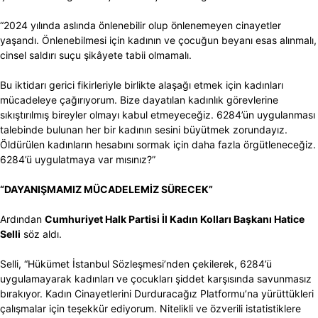
“2024 yılında aslında önlenebilir olup önlenemeyen cinayetler
yaşandı. Önlenebilmesi için kadının ve çocuğun beyanı esas alınmalı,
cinsel saldırı suçu şikâyete tabii olmamalı.
Bu iktidarı gerici fikirleriyle birlikte alaşağı etmek için kadınları
mücadeleye çağırıyorum. Bize dayatılan kadınlık görevlerine
sıkıştırılmış bireyler olmayı kabul etmeyeceğiz. 6284’ün uygulanması
talebinde bulunan her bir kadının sesini büyütmek zorundayız.
Öldürülen kadınların hesabını sormak için daha fazla örgütleneceğiz.
6284’ü uygulatmaya var mısınız?”
“DAYANIŞMAMIZ MÜCADELEMİZ SÜRECEK”
Ardından
Cumhuriyet Halk Partisi İl Kadın Kolları Başkanı Hatice
Selli
söz aldı.
Selli, “Hükümet İstanbul Sözleşmesi’nden çekilerek, 6284’ü
uygulamayarak kadınları ve çocukları şiddet karşısında savunmasız
bırakıyor. Kadın Cinayetlerini Durduracağız Platformu’na yürüttükleri
çalışmalar için teşekkür ediyorum. Nitelikli ve özverili istatistiklere