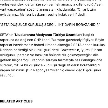
yerleşkesindeki gerginliğe son vermek amacıyla dillendirdiği,“Ben
yurt yapacağım” sözünü anımsatan Kılıçdaroğlu, “Onlar bizim
evlatlarımız. Mansur başkanın sesine kulak verin” dedi.
“SETA DÜŞÜNCE KURULUŞU DEĞİL, İKTİDARIN BORAZANIDIR”
SETA’nın
‘Uluslararası Medyanın Türkiye Uzantıları’
başlıklı
raporuna da değinen CHP lideri,“Bu rapor gazeteciyi fişliyor. Böyle
raporlar hazırlarsanız haberi kimden alacağız? SETA denen kuruluş
iktidarın beslediği bir kuruluştur” dedi. Gazetecinin, ‘yürekli’ insan
olduğunu, ‘paranın ve baskının önünde diz çökmeyeceğini’ dile
getiren Kılıçdaroğlu, raporun sarayın talimatıyla hazırlandığını öne
sürerek, “SETA bir düşünce kuruluşu değil iktidarın borazanlığını
yapan bir kuruluştur. Rapor yazmışlar hiç önemli değil” görüşünü
savundu.
RELATED ARTICLES