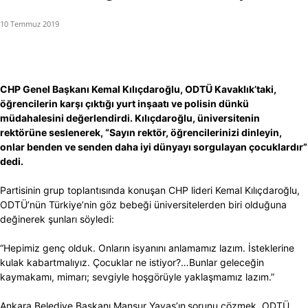
10 Temmuz 2019
CHP Genel Başkanı Kemal Kılıçdaroğlu, ODTÜ Kavaklık’taki,
öğrencilerin karşı çıktığı yurt inşaatı ve polisin dünkü
müdahalesini değerlendirdi. Kılıçdaroğlu, üniversitenin
rektörüne seslenerek, “Sayın rektör, öğrencilerinizi dinleyin,
onlar benden ve senden daha iyi dünyayı sorgulayan çocuklardır”
dedi.
Partisinin grup toplantısında konuşan CHP lideri Kemal Kılıçdaroğlu,
ODTÜ’nün Türkiye’nin göz bebeği üniversitelerden biri olduğuna
değinerek şunları söyledi:
“Hepimiz genç olduk. Onların isyanını anlamamız lazım. İsteklerine
kulak kabartmalıyız. Çocuklar ne istiyor?…Bunlar geleceğin
kaymakamı, mimarı; sevgiyle hoşgörüyle yaklaşmamız lazım.”
Ankara Belediye Başkanı Mansur Yavaş’ın
sorunu çözmek, ODTÜ