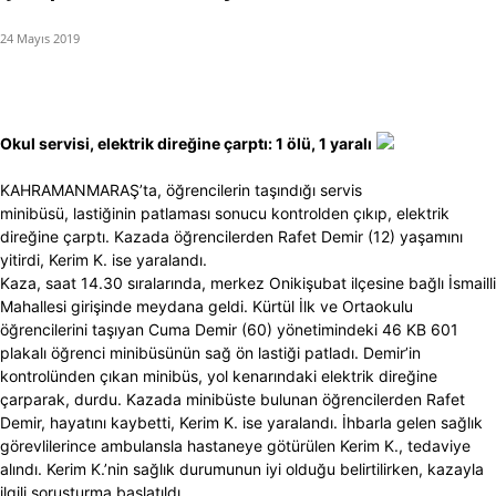
24 Mayıs 2019
Okul servisi, elektrik direğine çarptı: 1 ölü, 1 yaralı
KAHRAMANMARAŞ’ta, öğrencilerin taşındığı servis
minibüsü, lastiğinin patlaması sonucu kontrolden çıkıp, elektrik
direğine çarptı. Kazada öğrencilerden Rafet Demir (12) yaşamını
yitirdi, Kerim K. ise yaralandı.
Kaza, saat 14.30 sıralarında, merkez Onikişubat ilçesine bağlı İsmailli
Mahallesi girişinde meydana geldi. Kürtül İlk ve Ortaokulu
öğrencilerini taşıyan Cuma Demir (60) yönetimindeki 46 KB 601
plakalı öğrenci minibüsünün sağ ön lastiği patladı. Demir’in
kontrolünden çıkan minibüs, yol kenarındaki elektrik direğine
çarparak, durdu. Kazada minibüste bulunan öğrencilerden Rafet
Demir, hayatını kaybetti, Kerim K. ise yaralandı. İhbarla gelen sağlık
görevlilerince ambulansla hastaneye götürülen Kerim K., tedaviye
alındı. Kerim K.’nin sağlık durumunun iyi olduğu belirtilirken, kazayla
ilgili soruşturma başlatıldı.