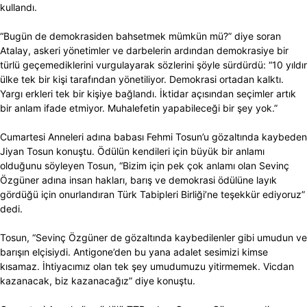
kullandı.
“Bugün de demokrasiden bahsetmek mümkün mü?” diye soran
Atalay, askeri yönetimler ve darbelerin ardından demokrasiye bir
türlü geçemediklerini vurgulayarak sözlerini şöyle sürdürdü: “10 yıldır
ülke tek bir kişi tarafından yönetiliyor. Demokrasi ortadan kalktı.
Yargı erkleri tek bir kişiye bağlandı. İktidar açısından seçimler artık
bir anlam ifade etmiyor. Muhalefetin yapabileceği bir şey yok.”
Cumartesi Anneleri adına babası Fehmi Tosun’u gözaltında kaybeden
Jiyan Tosun konuştu. Ödülün kendileri için büyük bir anlamı
olduğunu söyleyen Tosun, “Bizim için pek çok anlamı olan Sevinç
Özgüner adına insan hakları, barış ve demokrasi ödülüne layık
gördüğü için onurlandıran Türk Tabipleri Birliği’ne teşekkür ediyoruz”
dedi.
Tosun, “Sevinç Özgüner de gözaltında kaybedilenler gibi umudun ve
barışın elçisiydi. Antigone’den bu yana adalet sesimizi kimse
kısamaz. İhtiyacımız olan tek şey umudumuzu yitirmemek. Vicdan
kazanacak, biz kazanacağız” diye konuştu.