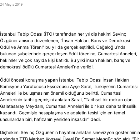
24 Mayıs 2019
İstanbul Tabip Odası (İTO) tarafından her yıl diş hekimi Sevinç
Özgüner anısına düzenlenen, “İnsan Hakları, Barış ve Demokrasi
Ödül ve Anma Töreni” bu yıl da gerçekleştirildi. Cağaloğlu’nda
bulunan şubelerinde gerçekleşen ödül törenine, Cumartesi Anneleri,
hekimler ve çok sayıda kişi katıldı. Bu yılki insan hakları, barış ve
demokrasi ödülü Cumartesi Anneleri’ne verildi.
Ödül öncesi konuşma yapan İstanbul Tabip Odası İnsan Hakları
Komisyonu Yürütücüsü Eşsözcüsü Ayşe Saral, Türkiye’nin Cumartesi
Anneleri ile buluşmasının önemli olduğunu belirtti. Cumartesi
Annelerinin tarihi geçmişini anlatan Saral, “Tarihsel bir mekan olan
Galatasaray Meydanı, Cumartesi Anneleri ile bir kez daha tarihsellik
kazandı. Geçmişle hesaplaşma ve adaletin tesisi için en temel
unsurlardan biri, hafızanın yeniden inşasıdır” dedi.
Dişhekimi Sevinç Özgüner’in hayatını anlatan sinevizyon gösteriminin
ardından TTB Merkez Konseyi Üyesi Dr. Samet Mengüç söz aldı. “Bir