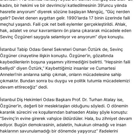
kadını, bir hekimi ve bir devrimciyi katledilmesinin 39’uncu yılında
hasretle anıyorum” diyerek sözüne başlayan Mengüç, “Güç nerden
gelir? Devlet denen aygıttan gelir. 1990’larda 17 binin üzerinde faili
meçhul yaşandı. Faili çok net belli eylemler gerçekleştirildi. Ahlak,
hak, adalet ve onur kavramlarını ön plana çıkararak mücadele eden
Sevinç Özgüneri saygıyla selamlıyor ve anıyorum” diye konuştu.
İstanbul Tabip Odası Genel Sekreteri Osman Öztürk de, Sevinç
Özgüner cinayetine ilişkin konuştu. Özgüner’in, gözaltında
kaybedilenlerin boşuna yaşamını yitirmediğini belirtti. “Hepsinin faili
belliydi” diyen Öztürk,” Kaybettiğimiz insanlar ve Cumartesi
Anneleri’nin anılarına sahip çıkmak, onların mücadelesine sahip
çıkmaktır. Bundan sonra bu duygu ve politik tutumla mücadelemizi
devam ettireceğiz” dedi.
İstanbul Diş Hekimleri Odası Başkanı Prof. Dr. Turhan Atalay ise,
Özgüner’in, değerli bir meslektaşları olduğunu söyledi. O dönemin
karanlık sürecini ve koşullarından bahseden Atalay şöyle konuştu:
“Sevinç’in evine girerek vahşice öldürdüler. Hala, bu zihniyet devam
ediyor. Bugün demokrasinin, adaletin, hukukun olmadığı ve insan
haklarının savunulamadığı bir dönemde yaşıyoruz” ifadelerini