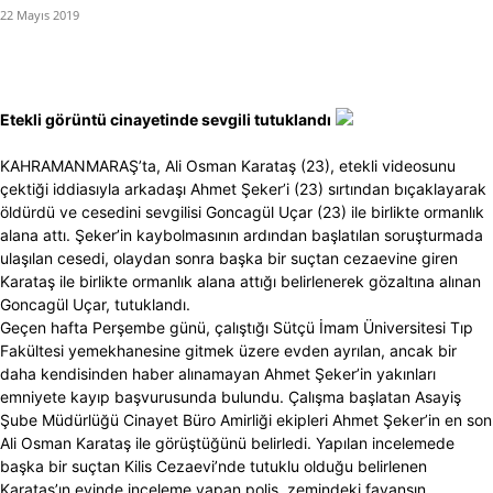
22 Mayıs 2019
Etekli görüntü cinayetinde sevgili tutuklandı
KAHRAMANMARAŞ’ta, Ali Osman Karataş (23), etekli videosunu
çektiği iddiasıyla arkadaşı Ahmet Şeker’i (23) sırtından bıçaklayarak
öldürdü ve cesedini sevgilisi Goncagül Uçar (23) ile birlikte ormanlık
alana attı. Şeker’in kaybolmasının ardından başlatılan soruşturmada
ulaşılan cesedi, olaydan sonra başka bir suçtan cezaevine giren
Karataş ile birlikte ormanlık alana attığı belirlenerek gözaltına alınan
Goncagül Uçar, tutuklandı.
Geçen hafta Perşembe günü, çalıştığı Sütçü İmam Üniversitesi Tıp
Fakültesi yemekhanesine gitmek üzere evden ayrılan, ancak bir
daha kendisinden haber alınamayan Ahmet Şeker’in yakınları
emniyete kayıp başvurusunda bulundu. Çalışma başlatan Asayiş
Şube Müdürlüğü Cinayet Büro Amirliği ekipleri Ahmet Şeker’in en son
Ali Osman Karataş ile görüştüğünü belirledi. Yapılan incelemede
başka bir suçtan Kilis Cezaevi’nde tutuklu olduğu belirlenen
Karataş’ın evinde inceleme yapan polis, zemindeki fayansın