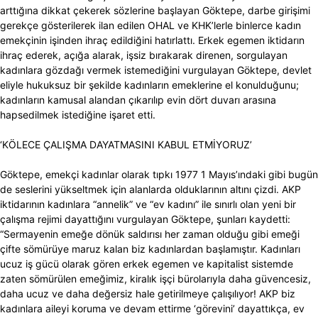
arttığına dikkat çekerek sözlerine başlayan Göktepe, darbe girişimi
gerekçe gösterilerek ilan edilen OHAL ve KHK’lerle binlerce kadın
emekçinin işinden ihraç edildiğini hatırlattı. Erkek egemen iktidarın
ihraç ederek, açığa alarak, işsiz bırakarak direnen, sorgulayan
kadınlara gözdağı vermek istemediğini vurgulayan Göktepe, devlet
eliyle hukuksuz bir şekilde kadınların emeklerine el konulduğunu;
kadınların kamusal alandan çıkarılıp evin dört duvarı arasına
hapsedilmek istediğine işaret etti.
‘KÖLECE ÇALIŞMA DAYATMASINI KABUL ETMİYORUZ’
Göktepe, emekçi kadınlar olarak tıpkı 1977 1 Mayıs’ındaki gibi bugün
de seslerini yükseltmek için alanlarda olduklarının altını çizdi. AKP
iktidarının kadınlara “annelik” ve “ev kadını” ile sınırlı olan yeni bir
çalışma rejimi dayattığını vurgulayan Göktepe, şunları kaydetti:
“Sermayenin emeğe dönük saldırısı her zaman olduğu gibi emeği
çifte sömürüye maruz kalan biz kadınlardan başlamıştır. Kadınları
ucuz iş gücü olarak gören erkek egemen ve kapitalist sistemde
zaten sömürülen emeğimiz, kiralık işçi bürolarıyla daha güvencesiz,
daha ucuz ve daha değersiz hale getirilmeye çalışılıyor! AKP biz
kadınlara aileyi koruma ve devam ettirme ‘görevini’ dayattıkça, ev