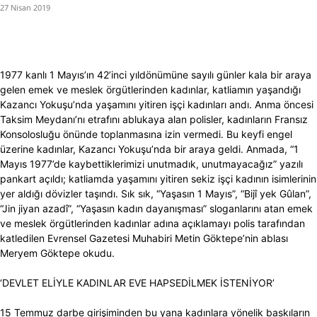
27 Nisan 2019
1977 kanlı 1 Mayıs’ın 42’inci yıldönümüne sayılı günler kala bir araya
gelen emek ve meslek örgütlerinden kadınlar, katliamın yaşandığı
Kazancı Yokuşu’nda yaşamını yitiren işçi kadınları andı. Anma öncesi
Taksim Meydanı’nı etrafını ablukaya alan polisler, kadınların Fransız
Konsolosluğu önünde toplanmasına izin vermedi. Bu keyfi engel
üzerine kadınlar, Kazancı Yokuşu’nda bir araya geldi. Anmada, “1
Mayıs 1977’de kaybettiklerimizi unutmadık, unutmayacağız” yazılı
pankart açıldı; katliamda yaşamını yitiren sekiz işçi kadının isimlerinin
yer aldığı dövizler taşındı. Sık sık, “Yaşasın 1 Mayıs”, “Bijî yek Gûlan”,
“Jin jiyan azadî”, “Yaşasın kadın dayanışması” sloganlarını atan emek
ve meslek örgütlerinden kadınlar adına açıklamayı polis tarafından
katledilen Evrensel Gazetesi Muhabiri Metin Göktepe’nin ablası
Meryem Göktepe okudu.
‘DEVLET ELİYLE KADINLAR EVE HAPSEDİLMEK İSTENİYOR’
15 Temmuz darbe girişiminden bu yana kadınlara yönelik baskıların