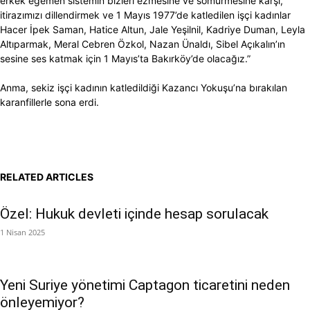
erkek egemen sistemin bizleri ezmesine ve sömürmesine karşı,
itirazımızı dillendirmek ve 1 Mayıs 1977’de katledilen işçi kadınlar
Hacer İpek Saman, Hatice Altun, Jale Yeşilnil, Kadriye Duman, Leyla
Altıparmak, Meral Cebren Özkol, Nazan Ünaldı, Sibel Açıkalın’ın
sesine ses katmak için 1 Mayıs’ta Bakırköy’de olacağız.”
Anma, sekiz işçi kadının katledildiği Kazancı Yokuşu’na bırakılan
karanfillerle sona erdi.
RELATED ARTICLES
Özel: Hukuk devleti içinde hesap sorulacak
1 Nisan 2025
Yeni Suriye yönetimi Captagon ticaretini neden
önleyemiyor?