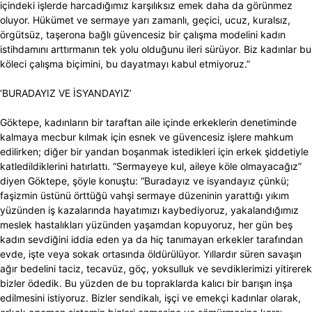
içindeki işlerde harcadığımız karşılıksız emek daha da görünmez
oluyor. Hükümet ve sermaye yarı zamanlı, geçici, ucuz, kuralsız,
örgütsüz, taşerona bağlı güvencesiz bir çalışma modelini kadın
istihdamını arttırmanın tek yolu olduğunu ileri sürüyor. Biz kadınlar bu
köleci çalışma biçimini, bu dayatmayı kabul etmiyoruz.”
‘BURADAYIZ VE İSYANDAYIZ’
Göktepe, kadınların bir taraftan aile içinde erkeklerin denetiminde
kalmaya mecbur kılmak için esnek ve güvencesiz işlere mahkum
edilirken; diğer bir yandan boşanmak istedikleri için erkek şiddetiyle
katledildiklerini hatırlattı. “Sermayeye kul, aileye köle olmayacağız”
diyen Göktepe, şöyle konuştu: “Buradayız ve isyandayız çünkü;
faşizmin üstünü örttüğü vahşi sermaye düzeninin yarattığı yıkım
yüzünden iş kazalarında hayatımızı kaybediyoruz, yakalandığımız
meslek hastalıkları yüzünden yaşamdan kopuyoruz, her gün beş
kadın sevdiğini iddia eden ya da hiç tanımayan erkekler tarafından
evde, işte veya sokak ortasında öldürülüyor. Yıllardır süren savaşın
ağır bedelini taciz, tecavüz, göç, yoksulluk ve sevdiklerimizi yitirerek
bizler ödedik. Bu yüzden de bu topraklarda kalıcı bir barışın inşa
edilmesini istiyoruz. Bizler sendikalı, işçi ve emekçi kadınlar olarak,