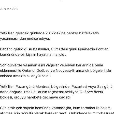
26 Nisan 2019
Yetkililer, gelecek günlerde 2017’dekine benzer bir felaketin
yaşanmasından endişe ediyor.
Baharın getirdiği su baskınları, Cumartesi günü Québec’in Pontiac
komününde bir kişinin hayatına mal oldu.
Son günlerde yaşanan aşırı yağışlar ve eriyen karların da buna
eklenmesi ile Ontario, Québec ve Nouveau-Brunswick bölgelerinde
onlarca ırmakta sular yükseldi.
Yetkililer, Pazar günü Montreal bölgesinde, Pazartesi veya Salı günü
daha doğuda ırmak sularının taşmasını bekliyor. Québec özerk
bölgesi, orduyu harekete geçmeye çağırdı.
Günlerdir çok sayıda komünde vatandaşlar, kum torbaları ile önlem
alınması için gönüllü olarak hareket geçti. Onbinlerce kum torbası set