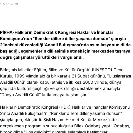
1 Mart 2019
PİRHA-Halkların Demokratik Kongresi Haklar ve İnançlar
Komisyonu’nun “Renkler dillere diller yaşama dönsün” şiarıyla
2’incisini düzenlediği ‘Anadil Buluşması’nda asimilasyonun dilde
başladığı, egemenlerin dili asimile etmek için merkezden taşraya
doğru çalışmalar yürüttükleri vurgulandı.
Birleşmiş Milletler Eğitim, Bilim ve Kültür Örgütü (UNESCO) Genel
Kurulu, 1999 yılında aldığı bir kararla 21 Şubat gününü, “Uluslararası
Anadili Günü” olarak kabul etmiş ve ilk kez 2000 yılında, dünya
çapında kültürel çeşitliliği ve çok dilliliği desteklemek amacıyla
“Dünya Anadili Günü” kutlanmaya başlamıştır.
Halkların Demokratik Kongresi (HDK) Halklar ve İnançlar Komisyonu
2’inci Anadili Buluşması’nı “Renkler dillere diller yaşama dönsün”
şiarıyla gerçekleştirdi. Şişli Nazım Hikmet Kültür Merkezi’nde
gerçekleşen programın sunuculuğunu Dilek Odabaş yaptı. Odabaş,
birçok dilde “Hoş geldiniz” diyerek selamladı katılımcıları.