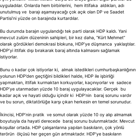
uyguladılar. Onlarda hem birbirlerini, hem ittifaka aldıkları, adı
unutulmuş ve barajı aşamayacağı çok açık olan DP ve Saadet
Partisi’ni yüzde on barajında kurtardılar.
Bu durumda barajın uygulandığı tek parti olarak HDP kaldı. Yani
mevcut zulüm düzeninin sahipleri, bir kez daha, “Kürt Mehmet”
olarak gördükleri demokrasi blokuna, HDP’ye düşmanca yaklaştılar.
HDP’yi ittifak dışı bırakarak baraj altında kalmasını sağlamak
istiyorlar.
Bunu o kadar çok istiyorlar ki, almak istedikleri cumhurbaşkanlığının
yolunun HDP’den geçtiğini bildikleri halde, HDP ile işbirliği
yapmaktan, ittifak kurmaktan korkuyorlar, kaçınıyorlar ve sadece
HDP’ye utanmadan yüzde 10 baraj uygulayacaklar. Gerçek bu
kadar açık ve hayati olduğu içindir ki HDP’nin baraj sorunu vardır
ve bu sorun, diktatörlüğe karşı çıkan herkesin en temel sorunudur.
İkincisi, HDP’nin pratik ve somut olarak yüzde 10 oy alıp almamak
boyutuyla da hayati derecede baraj sorunu bulunmaktadır. Mevcut
koşullar ortada. HDP çalışanlarına yapılan baskıların, çok yönlü
terörün ölçüsü her geçen gün artmaktadır. HDP’ye baskıların