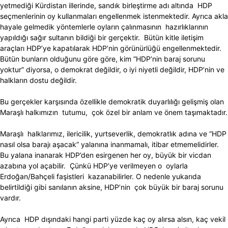
yetmediği Kürdistan illerinde, sandık birleştirme adı altında HDP
seçmenlerinin oy kullanmaları engellenmek istenmektedir. Ayrıca akla
hayale gelmedik yöntemlerle oyların çalınmasının hazırlıklarının
yapıldığı sağır sultanın bildiği bir gerçektir. Bütün kitle iletişim
araçları HDP’ye kapatılarak HDP’nin görünürlüğü engellenmektedir.
Bütün bunların olduğunu göre göre, kim “HDP’nin baraj sorunu
yoktur” diyorsa, o demokrat değildir, o iyi niyetli değildir, HDP’nin ve
halkların dostu değildir.
Bu gerçekler karşısında özellikle demokratik duyarlılığı gelişmiş olan
Maraşlı halkımızın tutumu, çok özel bir anlam ve önem taşımaktadır.
Maraşlı halklarımız, ilericilik, yurtseverlik, demokratlık adına ve “HDP
nasıl olsa barajı aşacak” yalanına inanmamalı, itibar etmemelidirler.
Bu yalana inanarak HDP’den esirgenen her oy, büyük bir vicdan
azabına yol açabilir. Çünkü HDP’ye verilmeyen o oylarla
Erdoğan/Bahçeli faşistleri kazanabilirler. O nedenle yukarıda
belirtildiği gibi sanılanın aksine, HDP’nin çok büyük bir baraj sorunu
vardır.
Ayrıca HDP dışındaki hangi parti yüzde kaç oy alırsa alsın, kaç vekil