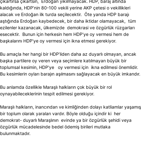
çıkartırsa çıkartsın, Erdoğan yıkılmayacak. HDP, baraj altında
kaldığında, HDP’nin 80-100 vekili yerine AKP çetesi o vekillikleri
alacak ve Erdoğan ilk turda seçilecektir. Öte yanda HDP barajı
aştığında Erdoğan kaybedecek, bir daha iktidar olamayacak, tüm
ezilenler kazanacak, ülkemizde demokrasi ve özgürlük rüzgarları
esecektir. Bunun için herkesin hem HDP’ye oy vermesi hem de
başkalarını HDP’ye oy vermesi için ikna etmesi gerekiyor.
Bu amaçla her hangi bir HDP’liden daha az duyarlı olmayan, ancak
başka partilere oy veren veya seçimlere katılmayan büyük bir
toplumsal kesimin, HDP’ye oy vermesi için ikna edilmesi önemlidir.
Bu kesimlerin oyları barajın aşılmasını sağlayacak en büyük imkandır.
Bu anlamda özellikle Maraşlı halkların çok büyük bir rol
oynayabileceklerinin tespit edilmesi gerekiyor.
Maraşlı halkların, inancından ve kimliğinden dolayı katliamlar yaşamış
bir toplum olarak yaraları vardır. Böyle olduğu içindir ki her
demokrat- duyarlı Maraşlının evinde ya bir özgürlük şehidi veya
özgürlük mücadelesinde bedel ödemiş birileri mutlaka
bulunmaktadır.