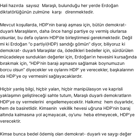
Hali hazırda sayısız Maraşlı, bulunduğu her yerde Erdoğan
diktatörlüğünün zulmüne karşı direnmektedir.
Mevcut koşullarda, HDP’nin barajı aşması için, bütün demokrat-
duyarlı Maraşlıların, daha önce hangi partiye oy vermiş olurlarsa
olsunlar, bu defa oylarını HDP’de birleştirmesi gerekmektedir. Değil
mi ki Erdoğan “o partiyi(HDP) sandığı gömün” diyor, biliyoruz ki
demokrat- duyarlı Maraşlılar da, ödedikleri bedeller için, sürdürülen
mücadeleye sundukları değerler için, Erdoğan’ın hevesini kursağında
bırakmak için, “HDP’nin barajı aşmasını sağlamak boynumuzun
borcu olsun” diyecekler ve oylarını HDP’ ye verecekler, başkalarının
da HDP’ye oy vermesini sağlayacaklardır.
Hiçbir yanlış bilgi, hiçbir yalan, hiçbir manipülasyon ve kaprisli
yaklaşımın geliştireceği sahte tutum, Maraşlı duyarlı demokratların
HDP’ye oy vermelerini engellemeyecektir. Halkımız hem duyarlıdır,
hem de basiretlidir. Kimsenin vekillik hevesi uğruna HDP’nin baraj
altında kalmasına yol açmayacak, oy’unu heba etmeyecek, HDP’ye
verecektir.
Kimse bunca bedel ödemiş olan demokrat- duyarlı ve saygı değer