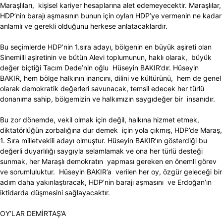
Maraşlıları, kişisel kariyer hesaplarına alet edemeyecektir. Maraşlılar,
HDP’nin barajı aşmasının bunun için oyları HDP’ye vermenin ne kadar
anlamlı ve gerekli olduğunu herkese anlatacaklardır.
Bu seçimlerde HDP’nin 1.sıra adayı, bölgenin en büyük aşireti olan
Sinemilli aşiretinin ve bütün Alevi toplumunun, haklı olarak, büyük
değer biçtiği Tacım Dede’nin oğlu Hüseyin BAKIR’dır. Hüseyin
BAKIR, hem bölge halkının inancını, dilini ve kültürünü, hem de genel
olarak demokratik değerleri savunacak, temsil edecek her türlü
donanıma sahip, bölgemizin ve halkımızın saygıdeğer bir insanıdır.
Bu zor dönemde, vekil olmak için değil, halkına hizmet etmek,
diktatörlüğün zorbalığına dur demek için yola çıkmış, HDP’de Maraş,
1. Sıra milletvekili adayı olmuştur. Hüseyin BAKIR’ın gösterdiği bu
değerli duyarlılığı saygıyla selamlamak ve ona her türlü desteği
sunmak, her Maraşlı demokratın yapması gereken en önemli görev
ve sorumluluktur. Hüseyin BAKIR’a verilen her oy, özgür geleceği bir
adım daha yakınlaştıracak, HDP’nin barajı aşmasını ve Erdoğan’ın
iktidarda düşmesini sağlayacaktır.
OY’LAR DEMİRTAŞ’A