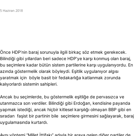
5 Haziran 2018
Önce HDP’nin baraj sorunuyla ilgili birkaç söz etmek gerekecek.
Bilindiği gibi yıllardan beri sadece HDP’ye karşı konmuş olan baraj,
bu seçimlere kadar bütün sistem partilerine karşı uygulanıyordu. En
azında göstermelik olarak böyleydi. Eşitlik uygulanıyor algısı
yaratmak için böyle basit bir fedakarlığa katlanmak zorunda
kalıyorlardı sistemin sahipleri.
Ancak bu seçimlerde, bu göstermelik eşitliğe de pervasızca ve
utanmazca son verdiler. Bilindiği gibi Erdoğan, kendisine payanda
yapmak istediği, ancak hiçbir kitlesel karşılığı olmayan BBP gibi en
sıradan faşist bir partinin bile seçimlere girmesini sağlayarak, baraj
uygulamasında kurtardı.
Aynı yöntemi “Millet İttifakı” adıyla bir araya gelen diğer partiler de