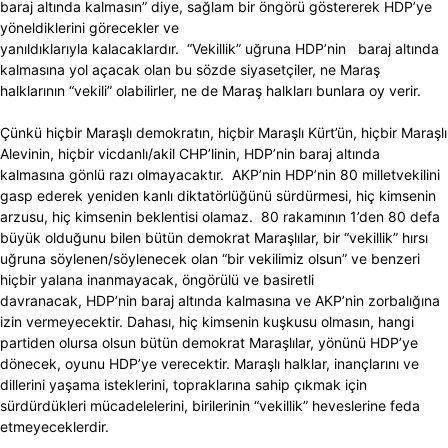
baraj altında kalmasın” diye, sağlam bir öngörü göstererek HDP’ye
yöneldiklerini görecekler ve
yanıldıklarıyla kalacaklardır. “Vekillik” uğruna HDP’nin baraj altında
kalmasına yol açacak olan bu sözde siyasetçiler, ne Maraş
halklarının “vekili” olabilirler, ne de Maraş halkları bunlara oy verir.
Çünkü hiçbir Maraşlı demokratın, hiçbir Maraşlı Kürt’ün, hiçbir Maraşlı
Alevinin, hiçbir vicdanlı/akil CHP’linin, HDP’nin baraj altında
kalmasına gönlü razı olmayacaktır. AKP’nin HDP’nin 80 milletvekilini
gasp ederek yeniden kanlı diktatörlüğünü sürdürmesi, hiç kimsenin
arzusu, hiç kimsenin beklentisi olamaz. 80 rakamının 1’den 80 defa
büyük olduğunu bilen bütün demokrat Maraşlılar, bir “vekillik” hırsı
uğruna söylenen/söylenecek olan “bir vekilimiz olsun” ve benzeri
hiçbir yalana inanmayacak, öngörülü ve basiretli
davranacak, HDP’nin baraj altında kalmasına ve AKP’nin zorbalığına
izin vermeyecektir. Dahası, hiç kimsenin kuşkusu olmasın, hangi
partiden olursa olsun bütün demokrat Maraşlılar, yönünü HDP’ye
dönecek, oyunu HDP’ye verecektir. Maraşlı halklar, inançlarını ve
dillerini yaşama isteklerini, topraklarına sahip çıkmak için
sürdürdükleri mücadelelerini, birilerinin “vekillik” heveslerine feda
etmeyeceklerdir.