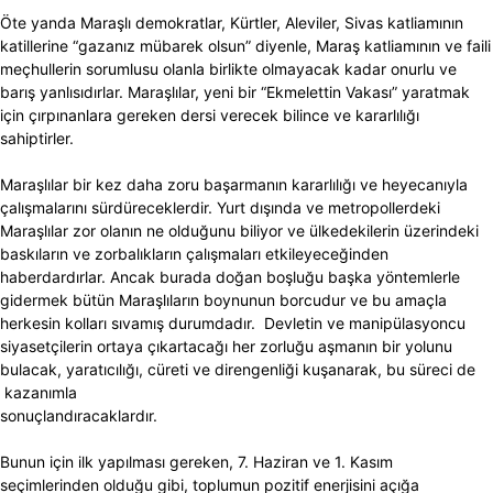
Öte yanda Maraşlı demokratlar, Kürtler, Aleviler, Sivas katliamının
katillerine “gazanız mübarek olsun” diyenle, Maraş katliamının ve faili
meçhullerin sorumlusu olanla birlikte olmayacak kadar onurlu ve
barış yanlısıdırlar. Maraşlılar, yeni bir “Ekmelettin Vakası” yaratmak
için çırpınanlara gereken dersi verecek bilince ve kararlılığı
sahiptirler.
Maraşlılar bir kez daha zoru başarmanın kararlılığı ve heyecanıyla
çalışmalarını sürdüreceklerdir. Yurt dışında ve metropollerdeki
Maraşlılar zor olanın ne olduğunu biliyor ve ülkedekilerin üzerindeki
baskıların ve zorbalıkların çalışmaları etkileyeceğinden
haberdardırlar. Ancak burada doğan boşluğu başka yöntemlerle
gidermek bütün Maraşlıların boynunun borcudur ve bu amaçla
herkesin kolları sıvamış durumdadır. Devletin ve manipülasyoncu
siyasetçilerin ortaya çıkartacağı her zorluğu aşmanın bir yolunu
bulacak, yaratıcılığı, cüreti ve direngenliği kuşanarak, bu süreci de
kazanımla
sonuçlandıracaklardır.
Bunun için ilk yapılması gereken, 7. Haziran ve 1. Kasım
seçimlerinden olduğu gibi, toplumun pozitif enerjisini açığa