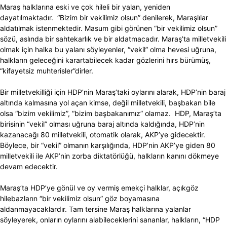
Maraş halklarına eski ve çok hileli bir yalan, yeniden
dayatılmaktadır. “Bizim bir vekilimiz olsun” denilerek, Maraşlılar
aldatılmak istenmektedir. Masum gibi görünen “bir vekilimiz olsun”
sözü, aslında bir sahtekarlık ve bir aldatmacadır. Maraş’ta milletvekili
olmak için halka bu yalanı söyleyenler, “vekil” olma hevesi uğruna,
halkların geleceğini karartabilecek kadar gözlerini hırs bürümüş,
“kifayetsiz muhterisler”dirler.
Bir milletvekilliği için HDP’nin Maraş’taki oylarını alarak, HDP’nin baraj
altında kalmasına yol açan kimse, değil milletvekili, başbakan bile
olsa “bizim vekilimiz”, “bizim başbakanımız” olamaz. HDP, Maraş’ta
birisinin “vekil” olması uğruna baraj altında kaldığında, HDP’nin
kazanacağı 80 milletvekili, otomatik olarak, AKP’ye gidecektir.
Böylece, bir “vekil” olmanın karşılığında, HDP’nin AKP’ye giden 80
milletvekili ile AKP’nin zorba diktatörlüğü, halkların kanını dökmeye
devam edecektir.
Maraş’ta HDP’ye gönül ve oy vermiş emekçi halklar, açıkgöz
hilebazların “bir vekilimiz olsun” göz boyamasına
aldanmayacaklardır. Tam tersine Maraş halklarına yalanlar
söyleyerek, onların oylarını alabileceklerini sananlar, halkların, “HDP