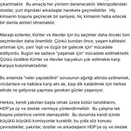
çıkartmaktır. Bu amaçla her yöntem denenecektir. Metropollerdeki
dostlar, yurt dışındaki arkadaşlar harekete geçmelidirler. Hiç
kimsenin boşuna geçirecek bir saniyesi, hiç kimsenin heba edecek
bir damla alınteri olmamalıdır.
Maraşlı ezilenler, Kürtler ve Aleviler için bu seçimler daha önceki tüm
seçimlerden daha önemlidir. Çünkü bundan önce, yaşam kalitesini
artırmak için, yani “eşit ve özgür bir gelecek için” mücadele
ediliyordu. Bugün ise sadece “yaşamak için” mücadele edilmektedir.
Çünkü özellikle Kürtler ve Aleviler topyekun yok edilmekle karşı
karşıya bulunmaktadırlar.
Bu anlamda “neler yapılabilinir” sorusunun ağırlığı altında ezilmemek,
vicdanlara ve halklara karşı alnı ak, başı dik kalabilmek için herkes
elinde ne geliyorsa yapması gereken günler yaşanıyor.
Herkes, kendi yakınları başta olmak üzere bütün tanıdıklarını,
HDP’ye oy ve destek vermeye yönlendirmelidir. Bu çalışma tek
başına yeterince verimli olamayabilir. Bu durumda kendi içinde
küçüklü büyüklü komisyonlar kurabilir, bu yolla söz konusu
çevredekiler, yakınlar, dostlar ve arkadaşların HDP’ye oy ve destek