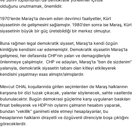
olduğunu unutmamak, önemlidir.
1970’lerde Maraş’ta devam eden devrimci faaliyetler, Kürt
siyasetinin de gelişmesini sağlamıştır. 1980’den sonra ise Maraş, Kürt
siyasetinin büyük bir güç üretebildiği bir merkez olmuştur.
Buna rağmen legal demokratik siyaset, Maraş’ta kendi özgün
kimliğiyle kendisini var edememiştir. Demokratik siyasetin Maraş’ta
gelişmesi, her defasında CHP’nin yalan ve demagojileriyle
önlenmeye çalışılmıştır. CHP ve adayları, Maraş’ta “ben de sizdenim”
yalanıyla, demokratik siyasetin tabanı olan kitleyi etkileyerek
kendisini yaşatmayı esas almıştır/almışlardır.
Mevcut OHAL koşullarında girilen seçimlerden de Maraş halklarının
karşısına bir dizi tuzak çıkacak, yalanlar söylenecek, sahte vaatlerde
bulunulacaktır. Bugün demokrasi güçlerine karşı uygulanan baskıları
fırsat belleyerek ve HDP’nin oylarını çalmanın hesabını yaparak,
bundan “vekillik” ganimeti elde etmeyi hesaplayanlar, bu
hesaplarının halkların dirayetli ve özgüvenli direnciyle boşa çıktığını
göreceklerdir.