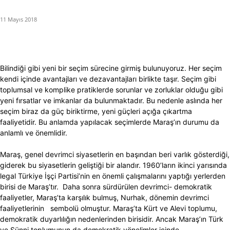
11 Mayıs 2018
Bilindiği gibi yeni bir seçim sürecine girmiş bulunuyoruz. Her seçim
kendi içinde avantajları ve dezavantajları birlikte taşır. Seçim gibi
toplumsal ve komplike pratiklerde sorunlar ve zorluklar olduğu gibi
yeni fırsatlar ve imkanlar da bulunmaktadır. Bu nedenle aslında her
seçim biraz da güç biriktirme, yeni güçleri açığa çıkartma
faaliyetidir. Bu anlamda yapılacak seçimlerde Maraş’ın durumu da
anlamlı ve önemlidir.
Maraş, genel devrimci siyasetlerin en başından beri varlık gösterdiği,
giderek bu siyasetlerin geliştiği bir alandır. 1960’ların ikinci yarısında
legal Türkiye İşçi Partisi’nin en önemli çalışmalarını yaptığı yerlerden
birisi de Maraş’tır. Daha sonra sürdürülen devrimci- demokratik
faaliyetler, Maraş’ta karşılık bulmuş, Nurhak, dönemin devrimci
faaliyetlerinin sembolü olmuştur. Maraş’ta Kürt ve Alevi toplumu,
demokratik duyarlılığın nedenlerinden birisidir. Ancak Maraş’ın Türk
ve Sünni toplumunun da demokratik yönelimler içinde