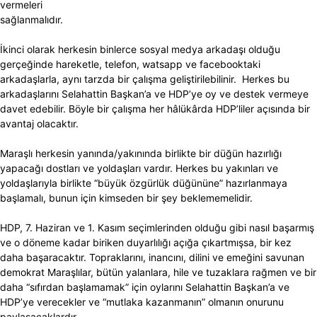
vermeleri
sağlanmalıdır.
İkinci olarak herkesin binlerce sosyal medya arkadaşı olduğu
gerçeğinde hareketle, telefon, watsapp ve facebooktaki
arkadaşlarla, aynı tarzda bir çalışma geliştirilebilinir. Herkes bu
arkadaşlarını Selahattin Başkan’a ve HDP’ye oy ve destek vermeye
davet edebilir. Böyle bir çalışma her hâlükârda HDP’liler açısında bir
avantaj olacaktır.
Maraşlı herkesin yanında/yakınında birlikte bir düğün hazırlığı
yapacağı dostları ve yoldaşları vardır. Herkes bu yakınları ve
yoldaşlarıyla birlikte “büyük özgürlük düğününe” hazırlanmaya
başlamalı, bunun için kimseden bir şey beklememelidir.
HDP, 7. Haziran ve 1. Kasım seçimlerinden olduğu gibi nasıl başarmış
ve o döneme kadar biriken duyarlılığı açığa çıkartmışsa, bir kez
daha başaracaktır. Topraklarını, inancını, dilini ve emeğini savunan
demokrat Maraşlılar, bütün yalanlara, hile ve tuzaklara rağmen ve bir
daha “sıfırdan başlamamak” için oylarını Selahattin Başkan’a ve
HDP’ye verecekler ve “mutlaka kazanmanın” olmanın onurunu
paylaşacaklardır.