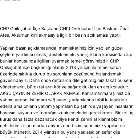
CHP Onikişubat İlçe Başkanı (CHP) Onikişubat İlçe Başkanı Ünal
Ateş, Aksu’nun kirli akmasıyla ilgili bir basın açıklaması yaptı.
Yapılan basın açıklamasında, memleketimiz için yapılan güzel
şeylere yardımcı olmak, desteklemek, yanlışlıkların karşısında olup,
bunlar konusunda ilgilileri uyarmak temel görevimizdir. CHP
Onikişubat ilçe başkanlığı olarak 2018 yılı için iki temel sorun
üzerinde sıklıkla durup bu sorunların çözümünü hızlandırmak
gayesindeyiz. Daha önce defalarca dile getirdiğimiz fakat bu şehri
yönetenlerin, bürokratların kör ve sağır oldukları en acı konudur:
AKSU ÇAYININ ZEHİR OLARAK AKMASI. Kahramanmaraş’ımız da
yatırım yapan, istihdam sağlayan iş adamlarına tabii ki teşekkür
ederiz ama onların yatırım yapmaları bu şehirde yaşayan insanların
havasını suyunu ve toprağını zehirlemelerini gerektirmez. Birileri üç
kuruş daha fazla kazanacak diye kendi zehirli atıklarını bizim
nehirlerimize arıtmadan atıyorsa bu bizim şehrimize yapılan en
büyük ihanettir. 2014 yılından bu yana yaklaşık on sefer dile