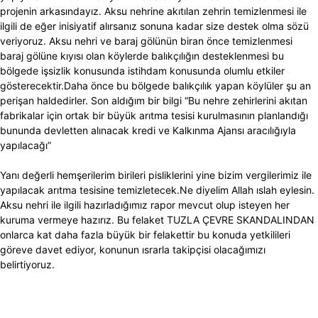
projenin arkasındayız. Aksu nehrine akıtılan zehrin temizlenmesi ile
ilgili de eğer inisiyatif alırsanız sonuna kadar size destek olma sözü
veriyoruz. Aksu nehri ve baraj gölünün biran önce temizlenmesi
baraj gölüne kıyısı olan köylerde balıkçılığın desteklenmesi bu
bölgede işsizlik konusunda istihdam konusunda olumlu etkiler
gösterecektir.Daha önce bu bölgede balıkçılık yapan köylüler şu an
perişan haldedirler. Son aldığım bir bilgi “Bu nehre zehirlerini akıtan
fabrikalar için ortak bir büyük arıtma tesisi kurulmasının planlandığı
bununda devletten alınacak kredi ve Kalkınma Ajansı aracılığıyla
yapılacağı”
Yanı değerli hemşerilerim birileri pisliklerini yine bizim vergilerimiz ile
yapılacak arıtma tesisine temizletecek.Ne diyelim Allah ıslah eylesin.
Aksu nehri ile ilgili hazırladığımız rapor mevcut olup isteyen her
kuruma vermeye hazırız. Bu felaket TUZLA ÇEVRE SKANDALINDAN
onlarca kat daha fazla büyük bir felakettir bu konuda yetkilileri
göreve davet ediyor, konunun ısrarla takipçisi olacağımızı
belirtiyoruz.