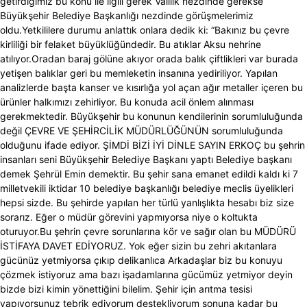
getirdiğimiz bu konu ile ilgili gerek Valilik nezdinde gerekse
Büyükşehir Belediye Başkanlığı nezdinde görüşmelerimiz
oldu.Yetkililere durumu anlattık onlara dedik ki: “Bakınız bu çevre
kirliliği bir felaket büyüklüğündedir. Bu atıklar Aksu nehrine
atılıyor.Oradan baraj gölüne akıyor orada balık çiftlikleri var burada
yetişen balıklar geri bu memleketin insanına yediriliyor. Yapılan
analizlerde başta kanser ve kısırlığa yol açan ağır metaller içeren bu
ürünler halkımızı zehirliyor. Bu konuda acil önlem alınması
gerekmektedir. Büyükşehir bu konunun kendilerinin sorumluluğunda
değil ÇEVRE VE ŞEHİRCİLİK MÜDÜRLÜĞÜNÜN sorumluluğunda
olduğunu ifade ediyor. ŞİMDİ BİZİ İYİ DİNLE SAYIN ERKOÇ bu şehrin
insanları seni Büyükşehir Belediye Başkanı yaptı Belediye başkanı
demek Şehrül Emin demektir. Bu şehir sana emanet edildi kaldı ki 7
milletvekili iktidar 10 belediye başkanlığı belediye meclis üyelikleri
hepsi sizde. Bu şehirde yapılan her türlü yanlışlıkta hesabı biz size
sorarız. Eğer o müdür görevini yapmıyorsa niye o koltukta
oturuyor.Bu şehrin çevre sorunlarına kör ve sağır olan bu MÜDÜRÜ
İSTİFAYA DAVET EDİYORUZ. Yok eğer sizin bu zehri akıtanlara
gücünüz yetmiyorsa çıkıp delikanlıca Arkadaşlar biz bu konuyu
çözmek istiyoruz ama bazı işadamlarına gücümüz yetmiyor deyin
bizde bizi kimin yönettiğini bilelim. Şehir için arıtma tesisi
yapıyorsunuz tebrik ediyorum destekliyorum sonuna kadar bu