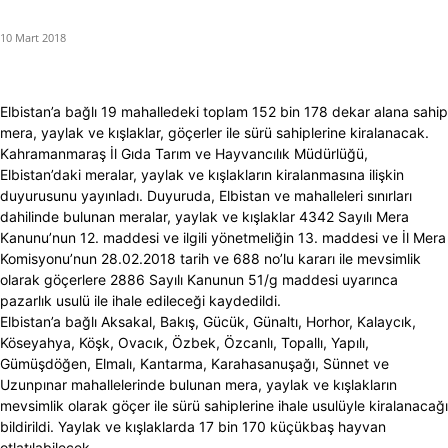
10 Mart 2018
Elbistan’a bağlı 19 mahalledeki toplam 152 bin 178 dekar alana sahip
mera, yaylak ve kışlaklar, göçerler ile sürü sahiplerine kiralanacak.
Kahramanmaraş İl Gıda Tarım ve Hayvancılık Müdürlüğü,
Elbistan’daki meralar, yaylak ve kışlakların kiralanmasına ilişkin
duyurusunu yayınladı. Duyuruda, Elbistan ve mahalleleri sınırları
dahilinde bulunan meralar, yaylak ve kışlaklar 4342 Sayılı Mera
Kanunu’nun 12. maddesi ve ilgili yönetmeliğin 13. maddesi ve İl Mera
Komisyonu’nun 28.02.2018 tarih ve 688 no’lu kararı ile mevsimlik
olarak göçerlere 2886 Sayılı Kanunun 51/g maddesi uyarınca
pazarlık usulü ile ihale edileceği kaydedildi.
Elbistan’a bağlı Aksakal, Bakış, Gücük, Günaltı, Horhor, Kalaycık,
Köseyahya, Köşk, Ovacık, Özbek, Özcanlı, Topallı, Yapılı,
Gümüşdöğen, Elmalı, Kantarma, Karahasanuşağı, Sünnet ve
Uzunpınar mahallelerinde bulunan mera, yaylak ve kışlakların
mevsimlik olarak göçer ile sürü sahiplerine ihale usulüyle kiralanacağı
bildirildi. Yaylak ve kışlaklarda 17 bin 170 küçükbaş hayvan
otlatılabilecek.