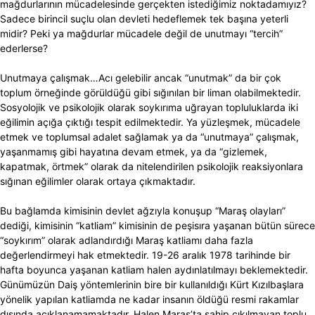
mağdurlarının mücadelesinde gerçekten istediğimiz noktadamıyız?
Sadece birincil suçlu olan devleti hedeflemek tek başına yeterli
midir? Peki ya mağdurlar mücadele değil de unutmayı “tercih”
ederlerse?
Unutmaya çalışmak…Acı gelebilir ancak “unutmak” da bir çok
toplum örneğinde görüldüğü gibi sığınılan bir liman olabilmektedir.
Sosyolojik ve psikolojik olarak soykırıma uğrayan topluluklarda iki
eğilimin açığa çıktığı tespit edilmektedir. Ya yüzleşmek, mücadele
etmek ve toplumsal adalet sağlamak ya da “unutmaya” çalışmak,
yaşanmamış gibi hayatına devam etmek, ya da “gizlemek,
kapatmak, örtmek” olarak da nitelendirilen psikolojik reaksiyonlara
sığınan eğilimler olarak ortaya çıkmaktadır.
Bu bağlamda kimisinin devlet ağzıyla konuşup “Maraş olayları”
dediği, kimisinin “katliam” kimisinin de peşisıra yaşanan bütün sürece
“soykırım” olarak adlandırdığı Maraş katliamı daha fazla
değerlendirmeyi hak etmektedir. 19-26 aralık 1978 tarihinde bir
hafta boyunca yaşanan katliam halen aydınlatılmayı beklemektedir.
Günümüzün Daiş yöntemlerinin bire bir kullanıldığı Kürt Kızılbaşlara
yönelik yapılan katliamda ne kadar insanın öldüğü resmi rakamlar
dışında açıklanamamaktadır. Halen Maraş’ta sahip çıkılmayan toplu