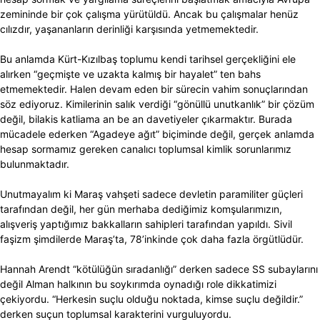
zemininde bir çok çalışma yürütüldü. Ancak bu çalışmalar henüz
cılızdır, yaşananların derinliği karşısında yetmemektedir.
Bu anlamda Kürt-Kızılbaş toplumu kendi tarihsel gerçekliğini ele
alırken “geçmişte ve uzakta kalmış bir hayalet” ten bahs
etmemektedir. Halen devam eden bir sürecin vahim sonuçlarından
söz ediyoruz. Kimilerinin salık verdiği “gönüllü unutkanlık” bir çözüm
değil, bilakis katliama an be an davetiyeler çıkarmaktır. Burada
mücadele ederken “Agadeye ağıt” biçiminde değil, gerçek anlamda
hesap sormamız gereken canalıcı toplumsal kimlik sorunlarımız
bulunmaktadır.
Unutmayalım ki Maraş vahşeti sadece devletin paramiliter güçleri
tarafından değil, her gün merhaba dediğimiz komşularımızın,
alışveriş yaptığımız bakkalların sahipleri tarafından yapıldı. Sivil
faşizm şimdilerde Maraş’ta, 78’inkinde çok daha fazla örgütlüdür.
Hannah Arendt “kötülüğün sıradanlığı” derken sadece SS subaylarını
değil Alman halkının bu soykırımda oynadığı role dikkatimizi
çekiyordu. “Herkesin suçlu olduğu noktada, kimse suçlu değildir.”
derken suçun toplumsal karakterini vurguluyordu.