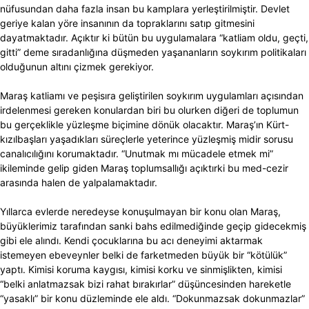
nüfusundan daha fazla insan bu kamplara yerleştirilmiştir. Devlet
geriye kalan yöre insanının da topraklarını satıp gitmesini
dayatmaktadır. Açıktır ki bütün bu uygulamalara “katliam oldu, geçti,
gitti” deme sıradanlığına düşmeden yaşananların soykırım politikaları
olduğunun altını çizmek gerekiyor.
Maraş katliamı ve peşisıra geliştirilen soykırım uygulamları açısından
irdelenmesi gereken konulardan biri bu olurken diğeri de toplumun
bu gerçeklikle yüzleşme biçimine dönük olacaktır. Maraş’ın Kürt-
kızılbaşları yaşadıkları süreçlerle yeterince yüzleşmiş midir sorusu
canalıcılığını korumaktadır. “Unutmak mı mücadele etmek mi”
ikileminde gelip giden Maraş toplumsallığı açıktırki bu med-cezir
arasında halen de yalpalamaktadır.
Yıllarca evlerde neredeyse konuşulmayan bir konu olan Maraş,
büyüklerimiz tarafından sanki bahs edilmediğinde geçip gidecekmiş
gibi ele alındı. Kendi çocuklarına bu acı deneyimi aktarmak
istemeyen ebeveynler belki de farketmeden büyük bir “kötülük”
yaptı. Kimisi koruma kaygısı, kimisi korku ve sinmişlikten, kimisi
“belki anlatmazsak bizi rahat bırakırlar” düşüncesinden hareketle
“yasaklı” bir konu düzleminde ele aldı. “Dokunmazsak dokunmazlar”