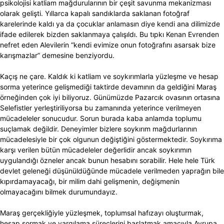
psikolojisi katliam mağdurularının bir çeşit savunma mekanizması
olarak gelişti. Yıllarca kapalı sandıklarda saklanan fotoğraf
karelerinde kaldı ya da çocuklar anlamasın diye kendi ana dilimizde
ifade edilerek bizden saklanmaya çalışıldı. Bu tıpkı Kenan Evrenden
nefret eden Alevilerin “kendi evimize onun fotoğrafını asarsak bize
karışmazlar” demesine benziyordu.
Kaçış ne çare. Kaldık ki katliam ve soykırımlarla yüzleşme ve hesap
sorma yeterince gelişmediği taktirde devamının da geldiğini Maraş
örneğinden çok iyi biliyoruz. Günümüzde Pazarcık ovasının ortasına
Selefistler yerleştiriliyorsa bu zamanında yeterince verilmeyen
mücadeleler sonucudur. Sorun burada kaba anlamda toplumu
suçlamak değildir. Deneyimler bizlere soykırım mağdurlarının
mücadelesiyle bir çok olgunun değiştiğini göstermektedir. Soykırıma
karşı verilen bütün mücadeleler değerlidir ancak soykırımın
uygulandığı özneler ancak bunun hesabını sorabilir. Hele hele Türk
devlet geleneği düşünüldüğünde mücadele verilmeden yaprağın bile
kıpırdamayacağı, bir milim dahi gelişmenin, değişmenin
olmayacağını bilmek durumundayız.
Maraş gerçekliğiyle yüzleşmek, toplumsal hafızayı oluşturmak,
hesap sormak ve yargılama süreçlerini başlatmak amacıyla Avrupa