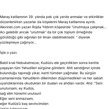
Maraş katliamının 39. yılında pek çok yerde anmalar ve etkinlikler
düzenlenirken yazarlar da köşelerini Maraş katliamına ayırdı.
Alevinet.com yazarı Rojda Yıldırım köşesinde “Unutmaya çalışmak…
Acı gelebilir ancak “unutmak” da bir çok toplum örneğinde
görüldüğü gibi sığınılan bir liman olabilmektedir. ” diyerek
yüzleşmeye çağırıyor…
İşte o yazı:
Babil kralı Nebukatnezar, Kudüs’u ele geçirdikten sonra kentte
yaşayan tüm Yahudileri sürgüne gönderir. Ahit sandığının içinde
bulunduğu tapınağı yıkar, kenti tümden yağmalar. Bu sürgün
zamanlarında Yahudilerin dillerinden düşürmedikleri ve her sabah
uyandıklarında okudukları bir duaları ve ahdları vardır. Ahd :”Seni
unutursam, ey Kudüs,
sağ elim hünerini unutsun!
Eğer seni anmazsam,
eğer Kudüs’ü baş sevincimden
üstün tutmazsam,