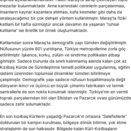
mezarlar bulunmaktadır. Anne karnındaki ceninlerin parçalanması,
insanların kaynar kazanlara atılması, kafa kesmeler gibi daha da
sıralayacağımız bir çok dehşet yöntem kullanılmıştır. Maraş’ta fiziki
katliam bir hafta sürmüştür ancak devamın da yaşanan “ruhsal
katliama” ise ibretlik bir örnek oluşturmaktadır.
Katliamdan sonra Maraş’ta demografik yapı tümden değiştirilmiştir.
Nüfusunun yüzde 80’i yurtdışına, Türkiye metropollerine zorla göç
ettirilmiştir. İşkence, korku, zülüm ve sindirme politikaları atbaşı
gitmiştir. Sadece bununla da sınırlı kalınmamış alanda kalan çok az
Kızılbaş Kürde de Sünnileştirme temelli politikalar uygulanmış, eğitim
sistemi üzerinden toplumsal dinamikler tümden bitirilmeye
çalışılmıştır. Demografik yapı sadece nüfusun boşaltılmasıyla değil
dünyanın ikinci ve üçüncü en büyük çimento fabrikaları ve termik
santrallerle de son nokta konulmak istenmiştir. Türkiye’nin en vermli
toprak parçalarından biri olan Elbistan ve Pazarcık ovası günümüzde
sadece zehir solumaktadır.
En son kızılbaş Kürtlerin yaşadığı Pazarcık’ın ortasına “Selefistlerle”
doldurulan bir kampın kurulması, bölgeye dönük bitirme, yok etme
stratejisinin de son halkasıdır. Bölgede kalan Kürt-Kızılbaşların