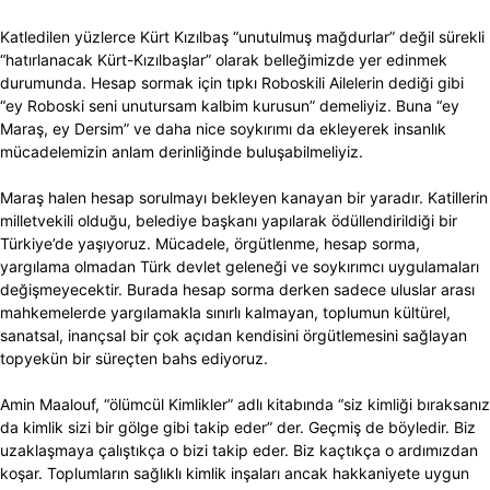
Katledilen yüzlerce Kürt Kızılbaş “unutulmuş mağdurlar” değil sürekli
“hatırlanacak Kürt-Kızılbaşlar” olarak belleğimizde yer edinmek
durumunda. Hesap sormak için tıpkı Roboskili Ailelerin dediği gibi
“ey Roboski seni unutursam kalbim kurusun” demeliyiz. Buna “ey
Maraş, ey Dersim” ve daha nice soykırımı da ekleyerek insanlık
mücadelemizin anlam derinliğinde buluşabilmeliyiz.
Maraş halen hesap sorulmayı bekleyen kanayan bir yaradır. Katillerin
milletvekili olduğu, belediye başkanı yapılarak ödüllendirildiği bir
Türkiye’de yaşıyoruz. Mücadele, örgütlenme, hesap sorma,
yargılama olmadan Türk devlet geleneği ve soykırımcı uygulamaları
değişmeyecektir. Burada hesap sorma derken sadece uluslar arası
mahkemelerde yargılamakla sınırlı kalmayan, toplumun kültürel,
sanatsal, inançsal bir çok açıdan kendisini örgütlemesini sağlayan
topyekün bir süreçten bahs ediyoruz.
Amin Maalouf, “ölümcül Kimlikler” adlı kitabında “siz kimliği bıraksanız
da kimlik sizi bir gölge gibi takip eder” der. Geçmiş de böyledir. Biz
uzaklaşmaya çalıştıkça o bizi takip eder. Biz kaçtıkça o ardımızdan
koşar. Toplumların sağlıklı kimlik inşaları ancak hakkaniyete uygun