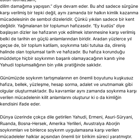
dilim damağıma yapışsın.” diye devam eder. Bu ahd sadece sürgüne
karşı verilmiş bir tepki değil, aynı zamanda bir halkın kimlik kazanma
mücadelesinin de sembol dizeleridir. Çünkü yıkılan sadece bir kent
değildir. Yağmalanan bir toplumun hafızasıdır. “Ey kudüs” diye
başlayan dizler ise hafızanın yok edilmek istenmesine karşı verilmiş
belki de tarihin en güçlü anlamlarından biridir. Aradan yüzlerce yıl
geçse de, bir toplum katliam, soykırıma tabi tutulsa da, direniş
halinde olan toplumsal tarih ve hafızadır. Bu hafıza korunduğu
müddetçe hiçbir soykırımın başarılı olamayacağının kanıtı yine
Yahudi toplumsallığının bin yıllık pratiğinde saklıdır.
Günümüzde soykırım tartışmalarının en önemli boyutunu kuşkusuz
hafıza, bellek, yüzleşme, hesap sorma, adalet ve unutmamak gibi
olgular oluşturmaktadır. Bu kavramlar aynı zamanda soykırıma karşı
verilen mücadelenin kilit anlamlarını oluşturur ki o da kimliğin
kendisini ifade eder.
Dünya üzerinde çokça dile getirilen Yahudi, Ermeni, Asuri-Süryani,
Ruanda, Bosna-Hersek, Amerika Yerlileri, Avustralya Aborjin
soykırımları ve binlerce soykırım uygulamasına karşı verilen
mücadeleler halklar açısından önemli bir birikim süreci yaratmıştır.