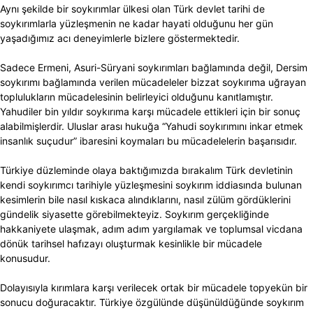
Aynı şekilde bir soykırımlar ülkesi olan Türk devlet tarihi de
soykırımlarla yüzleşmenin ne kadar hayati olduğunu her gün
yaşadığımız acı deneyimlerle bizlere göstermektedir.
Sadece Ermeni, Asuri-Süryani soykırımları bağlamında değil, Dersim
soykırımı bağlamında verilen mücadeleler bizzat soykırıma uğrayan
toplulukların mücadelesinin belirleyici olduğunu kanıtlamıştır.
Yahudiler bin yıldır soykırıma karşı mücadele ettikleri için bir sonuç
alabilmişlerdir. Uluslar arası hukuğa “Yahudi soykırımını inkar etmek
insanlık suçudur” ibaresini koymaları bu mücadelelerin başarısıdır.
Türkiye düzleminde olaya baktığımızda bırakalım Türk devletinin
kendi soykırımcı tarihiyle yüzleşmesini soykırım iddiasında bulunan
kesimlerin bile nasıl kıskaca alındıklarını, nasıl zülüm gördüklerini
gündelik siyasette görebilmekteyiz. Soykırım gerçekliğinde
hakkaniyete ulaşmak, adım adım yargılamak ve toplumsal vicdana
dönük tarihsel hafızayı oluşturmak kesinlikle bir mücadele
konusudur.
Dolayısıyla kırımlara karşı verilecek ortak bir mücadele topyekün bir
sonucu doğuracaktır. Türkiye özgülünde düşünüldüğünde soykırım